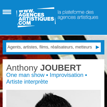
Anthony
JOUBERT
One man show • Improvisation •
Artiste interprète