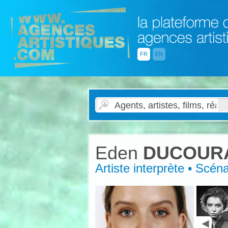
FR
EN
Eden
DUCOUR
Artiste interprète • Scéna