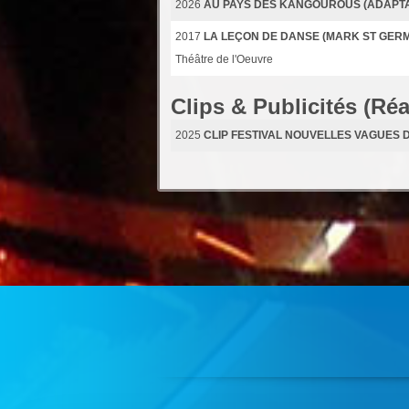
2026
AU PAYS DES KANGOUROUS (ADAPTAT
2017
LA LEÇON DE DANSE (MARK ST GERM
Théâtre de l'Oeuvre
Clips & Publicités (Réa
2025
CLIP FESTIVAL NOUVELLES VAGUES D