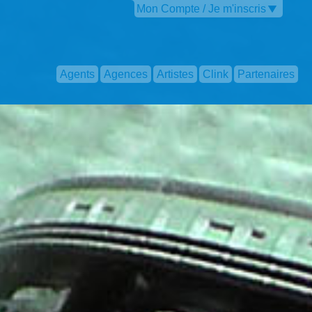
Mon Compte / Je m'inscris
Agents
Agences
Artistes
Clink
Partenaires