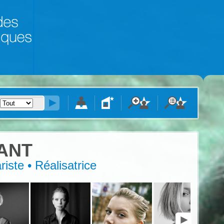
ANT
riste • Réalisatrice