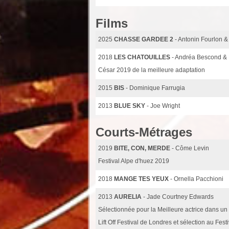
Films
2025
CHASSE GARDEE 2
- Antonin Fourlon &
2018
LES CHATOUILLES
- Andréa Bescond & 
César 2019 de la meilleure adaptation
2015
BIS
- Dominique Farrugia
2013
BLUE SKY
- Joe Wright
Courts-Métrages
2019
BITE, CON, MERDE
- Côme Levin
Festival Alpe d'huez 2019
2018
MANGE TES YEUX
- Ornella Pacchioni
2013
AURELIA
- Jade Courtney Edwards
Sélectionnée pour la Meilleure actrice dans un 
Lift Off Festival de Londres et sélection au Fest