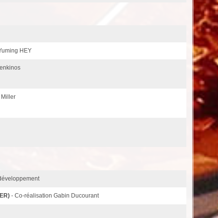
 Yuming HEY
oenkinos
 Miller
 développement
ER)
- Co-réalisation Gabin Ducourant