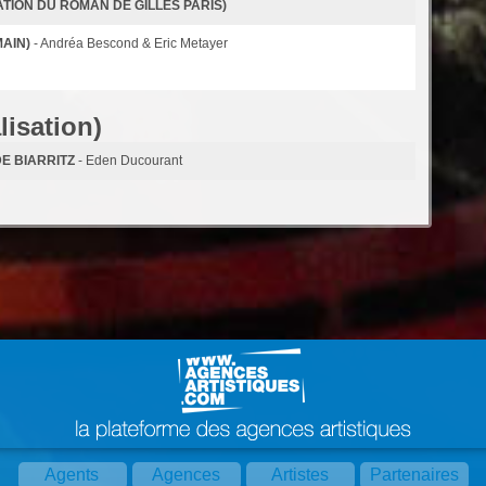
ION DU ROMAN DE GILLES PARIS)
AIN)
- Andréa Bescond & Eric Metayer
lisation)
E BIARRITZ
- Eden Ducourant
Agents
Agences
Artistes
Partenaires