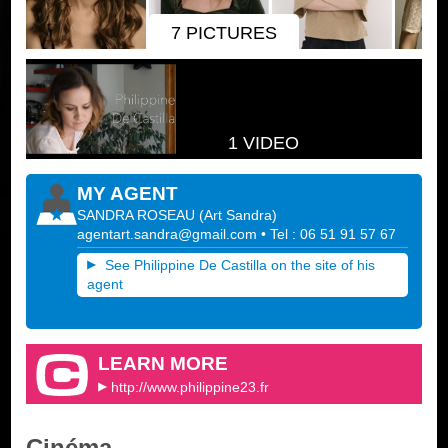
7 PICTURES
1 VIDEO
MY AGENT
SANDRA ROSEAU
(
Art Sandra
)
agentart.sandra@gmail.com
• Tel : 06 51 91 57 67
See Philippine De Castilla on the site of his
agent
LEARN MORE
http://www.philippine23.fr
Cinéma