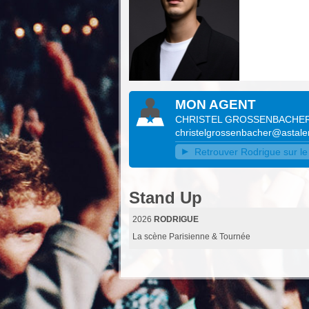
MON AGENT
CHRISTEL GROSSENBACHE
christelgrossenbacher@astalen
Retrouver Rodrigue sur le 
Stand Up
2026
RODRIGUE
La scène Parisienne & Tournée