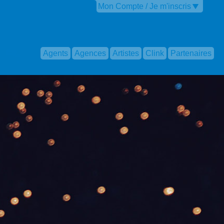
Mon Compte / Je m'inscris
Agents
Agences
Artistes
Clink
Partenaires