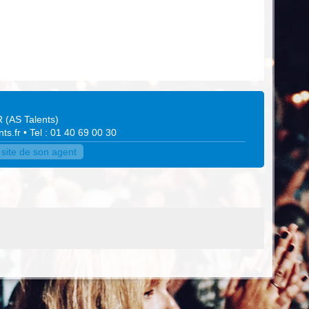
R
(
AS Talents
)
ts.fr
• Tel : 01 40 69 00 30
site de son agent