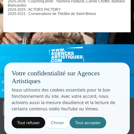
2025-2026 : Coaching privé : Yasmina Pastural, Carole Chottin, Barbara
Biancardini
2024-2025 : ACTORS FACTORY
2020-2021 : Conservatoire de Théâtre de Saint-Brieux
Votre confidentialité sur Agences
Artistiques
Politique de confidentialité
Signaler un abus
Mentions légales
Contact
Nous utilisons des cookies essentiels pour le bon
Paramètres cookies
fonctionnement du site. Avec votre accord, nous
activons aussi la mesure d’audience et la lecture de
Copyright © CC.Comunication
certains contenus vidéo YouTube ou Vimeo.
Tous droits réservés
www.cccom.fr
Tout refuser
Choisir
Tout accepter