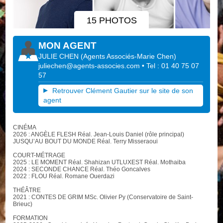
15 PHOTOS
MON AGENT
JULIE CHEN
(
Agents Associés-Marie Chen
)
juliechen@agents-associes.com
• Tel : 01 40 75 07
57
Retrouver Clément Gautier sur le site de son
agent
CINÉMA
2026 : ANGÈLE FLESH Réal. Jean-Louis Daniel (rôle principal)
JUSQU’AU BOUT DU MONDE Réal. Terry Misseraoui
COURT-MÉTRAGE
2025 : LE MOMENT Réal. Shahizan UTLUXEST Réal. Mothaiba
2024 : SECONDE CHANCE Réal. Théo Goncalves
2022 : FLOU Réal. Romane Ouerdazi
THÉÂTRE
2021 : CONTES DE GRIM MSc. Olivier Py (Conservatoire de Saint-
Brieuc)
FORMATION