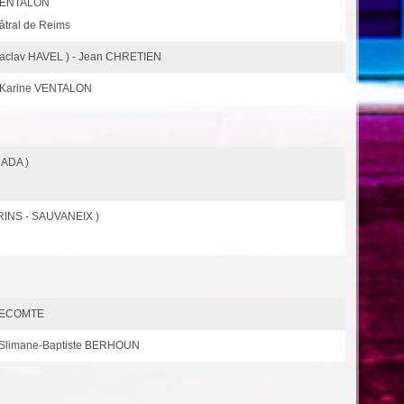
e VENTALON
éâtral de Reims
Vaclav HAVEL ) - Jean CHRETIEN
- Karine VENTALON
HADA )
RINS - SAUVANEIX )
 LECOMTE
 Slimane-Baptiste BERHOUN