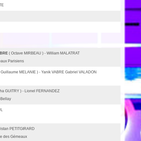
TE
MBRE
( Octave MIRBEAU ) - William MALATRAT
eaux Parisiens
 Guillaume MELANIE ) - Yanik VABRE Gabriel VALADON
cha GUITRY ) - Lionel FERNANDEZ
-Bellay
UL
Tristan PETITGIRARD
tre des Gémeaux