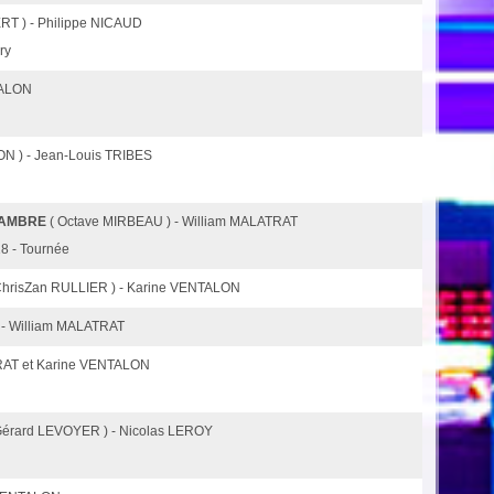
RT ) - Philippe NICAUD
ry
TALON
N ) - Jean-Louis TRIBES
HAMBRE
( Octave MIRBEAU ) - William MALATRAT
18 - Tournée
risZan RULLIER ) - Karine VENTALON
 - William MALATRAT
RAT et Karine VENTALON
Gérard LEVOYER ) - Nicolas LEROY