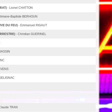
RAT)
- Lionel CHATTON
Slimane-Baptiste BERHOUN
VE DU FEU)
- Emmanuel RIGAUT
ERRESTRE)
- Christian GUERINEL
E
JOASSIN
LANC
EVENS
 SELIGNAC
-Claude TRAN