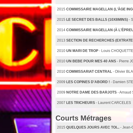
2015
COMMISSAIRE MAGELLAN (L'ÂGE ING
2015
LE SECRET DES BALLS (10X8MINS)
- 
2014
COMMISSAIRE MAGELLAN (À L'ÉPREU
2013
SECTION DE RECHERCHES (EXTRAT
2010
UN MARI DE TROP
- Louis CHOQUETT
2010
UN BEBE POUR MES 40 ANS
- Pierre 
2010
COMMISSARIAT CENTRAL
- Olivier B
2009
LES COPINES D'ABORD !
- Damien ST
2009
NOTRE DAME DES BARJOTS
- Arnaud
2007
LES TRICHEURS
- Laurent CARCELES
Courts Métrages
2015
QUELQUES JOURS AVEC TOI...
- Jean