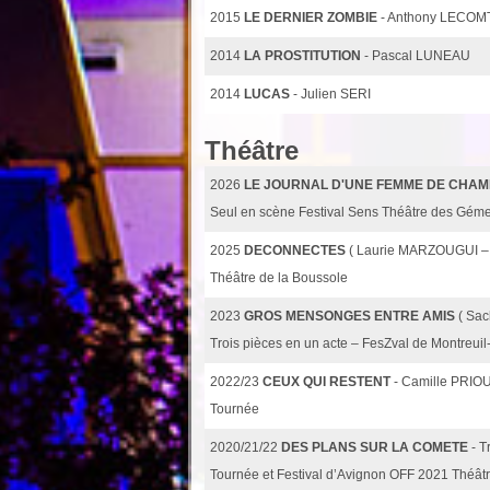
2015
LE DERNIER ZOMBIE
- Anthony LECOM
2014
LA PROSTITUTION
- Pascal LUNEAU
2014
LUCAS
- Julien SERI
Théâtre
2026
LE JOURNAL D'UNE FEMME DE CHA
Seul en scène Festival Sens Théâtre des Gém
2025
DECONNECTES
( Laurie MARZOUGUI –
Théâtre de la Boussole
2023
GROS MENSONGES ENTRE AMIS
( Sa
Trois pièces en un acte – FesZval de Montreuil
2022/23
CEUX QUI RESTENT
- Camille PRIO
Tournée
2020/21/22
DES PLANS SUR LA COMETE
- 
Tournée et Festival d’Avignon OFF 2021 Théâ