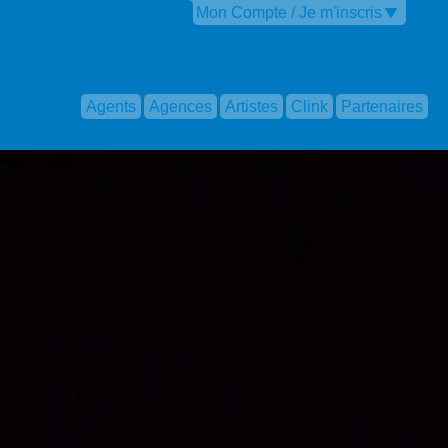
Mon Compte / Je m'inscris
Agents
Agences
Artistes
Clink
Partenaires