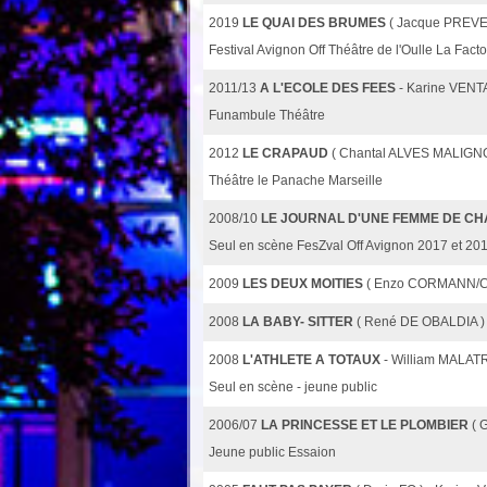
2019
LE QUAI DES BRUMES
( Jacque PREVE
Festival Avignon Off Théâtre de l'Oulle La Facto
2011/13
A L'ECOLE DES FEES
- Karine VEN
Funambule Théâtre
2012
LE CRAPAUD
( Chantal ALVES MALIGNO
Théâtre le Panache Marseille
2008/10
LE JOURNAL D'UNE FEMME DE C
Seul en scène FesZval Off Avignon 2017 et 20
2009
LES DEUX MOITIES
( Enzo CORMANN/Ch
2008
LA BABY- SITTER
( René DE OBALDIA )
2008
L'ATHLETE A TOTAUX
- William MALAT
Seul en scène - jeune public
2006/07
LA PRINCESSE ET LE PLOMBIER
( 
Jeune public Essaion