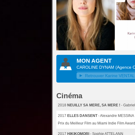
MON AGENT
CAROLINE DYNAM
(
Agence 
Retrouver Karine VENTALO
Cinéma
2018
NEUILLY SA MERE, SA MERE !
- Gabri
2017
ELLES DANSENT
- Alexandre MESSINA
Prix du Meilleur Film au Miami Indie Film Awar
2017
HIKIKOMORI
- Sophie ATTELANN