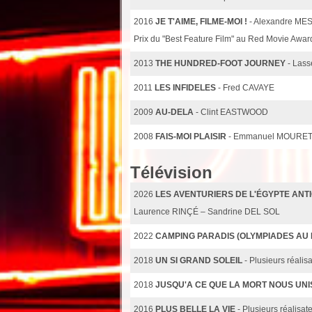
2016
JE T'AIME, FILME-MOI !
- Alexandre ME
Prix du "Best Feature Film" au Red Movie Awa
2013
THE HUNDRED-FOOT JOURNEY
- Las
2011
LES INFIDELES
- Fred CAVAYE
2009
AU-DELA
- Clint EASTWOOD
2008
FAIS-MOI PLAISIR
- Emmanuel MOURE
Télévision
2026
LES AVENTURIERS DE L'ÉGYPTE ANTI
Laurence RINÇÉ – Sandrine DEL SOL
2022
CAMPING PARADIS (OLYMPIADES AU 
2018
UN SI GRAND SOLEIL
- Plusieurs réalis
2018
JUSQU'A CE QUE LA MORT NOUS UNI
2016
PLUS BELLE LA VIE
- Plusieurs réalisat