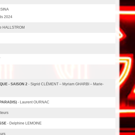
SSINA
rds 2024
se HALLSTROM
T
QUE - SAISON 2
- Sigrid CLÉMENT – Myriam GHARBI – Marie-
PARADIS)
- Laurent OURNAC
ateurs
SSE
- Delphine LEMOINE
eurs