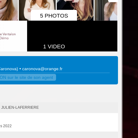
5 PHOTOS
1 VIDEO
Caronova
)
•
caronova@orange.fr
N sur le site de son agent
el JULIEN-LAFERRIERE
ds 2022