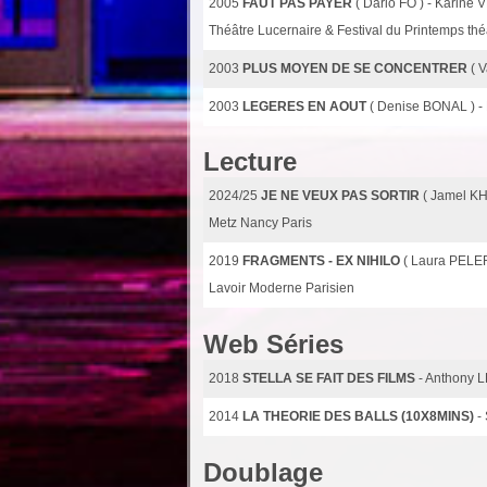
2005
FAUT PAS PAYER
( Dario FO ) - Karin
Théâtre Lucernaire & Festival du Printemps th
2003
PLUS MOYEN DE SE CONCENTRER
( 
2003
LEGERES EN AOUT
( Denise BONAL ) 
Lecture
2024/25
JE NE VEUX PAS SORTIR
( Jamel K
Metz Nancy Paris
2019
FRAGMENTS - EX NIHILO
( Laura PELE
Lavoir Moderne Parisien
Web Séries
2018
STELLA SE FAIT DES FILMS
- Anthony
2014
LA THEORIE DES BALLS (10X8MINS)
-
Doublage