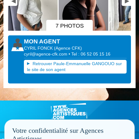
7 PHOTOS
MON AGENT
CYRIL FONCK
(
Agence CFK
)
cyril@agence-cfk.com
• Tel : 06 52 05 15 16
Retrouver Paule-Emmanuelle GANGOUO sur
le site de son agent
Votre confidentialité sur Agences
Artistiques