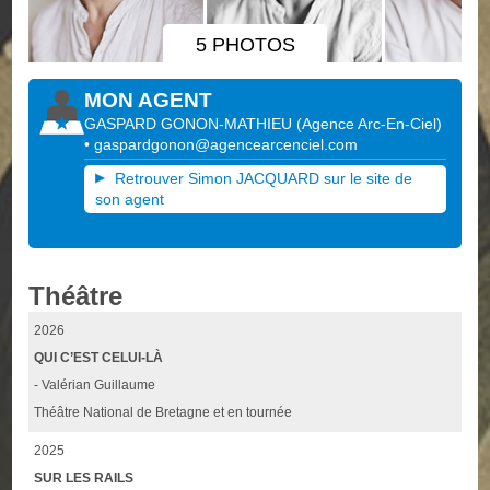
5 PHOTOS
MON AGENT
GASPARD GONON-MATHIEU
(
Agence Arc-En-Ciel
)
•
gaspardgonon@agencearcenciel.com
Retrouver Simon JACQUARD sur le site de
son agent
Théâtre
2026
QUI C’EST CELUI-LÀ
- Valérian Guillaume
Théâtre National de Bretagne et en tournée
2025
SUR LES RAILS