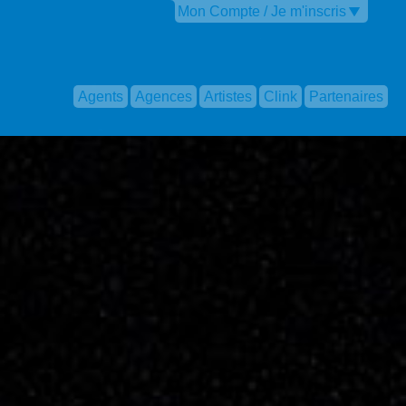
Mon Compte / Je m'inscris
Agents
Agences
Artistes
Clink
Partenaires