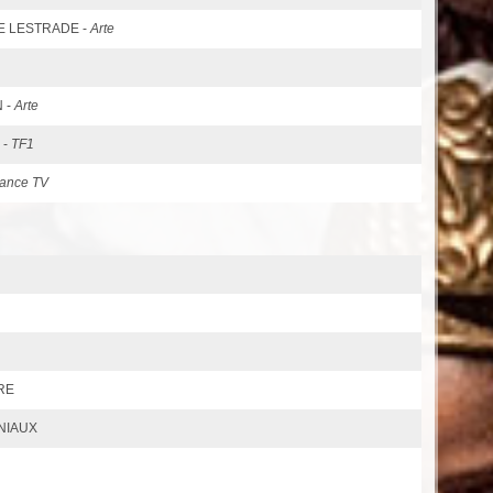
 DE LESTRADE -
Arte
N -
Arte
 -
TF1
rance TV
RE
UNIAUX