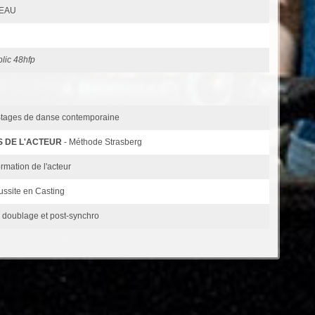
SEAU
blic 48hfp
Stages de danse contemporaine
S DE L'ACTEUR
- Méthode Strasberg
ormation de l'acteur
ussite en Casting
n doublage et post-synchro