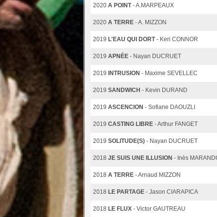
2020
A POINT
- A.MARPEAUX
2020
A TERRE
- A. MIZZON
2019
L'EAU QUI DORT
- Keri CONNOR
2019
APNÉE
- Nayan DUCRUET
2019
INTRUSION
- Maxime SEVELLEC
2019
SANDWICH
- Kevin DURAND
2019
ASCENCION
- Sofiane DAOUZLI
2019
CASTING LIBRE
- Arthur FANGET
2019
SOLITUDE(S)
- Nayan DUCRUET
2018
JE SUIS UNE ILLUSION
- Inès MARAN
2018
A TERRE
- Arnaud MIZZON
2018
LE PARTAGE
- Jason CIARAPICA
2018
LE FLUX
- Victor GAUTREAU