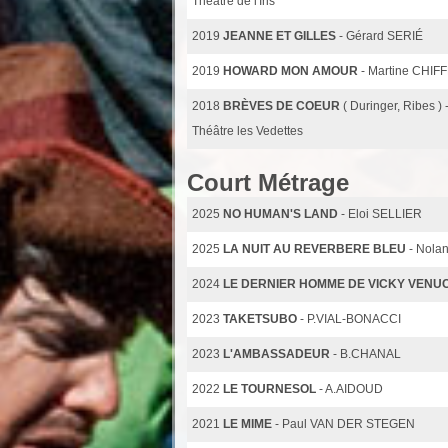
Théâtre de l'Iris
2019
JEANNE ET GILLES
- Gérard SERIÉ
2019
HOWARD MON AMOUR
- Martine CHIF
2018
BRÈVES DE COEUR
( Duringer, Ribes
Théâtre les Vedettes
Court Métrage
2025
NO HUMAN'S LAND
- Eloi SELLIER
2025
LA NUIT AU REVERBERE BLEU
- Nol
2024
LE DERNIER HOMME DE VICKY VENU
2023
TAKETSUBO
- P.VIAL-BONACCI
2023
L'AMBASSADEUR
- B.CHANAL
2022
LE TOURNESOL
- A.AIDOUD
2021
LE MIME
- Paul VAN DER STEGEN