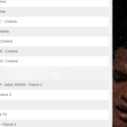
éma
éma
C -
Cinéma
inéma
-
Cinéma
SE -
Cinéma
GO -
Cinéma
?
- Julien JOHAN -
France 2
rance 3
e TV
 -
France 3