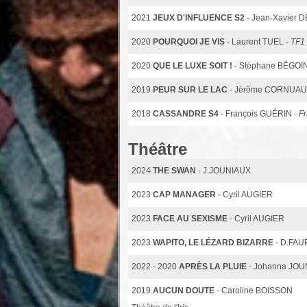
2021
JEUX D'INFLUENCE S2
- Jean-Xavier
2020
POURQUOI JE VIS
- Laurent TUEL -
TF1
2020
QUE LE LUXE SOIT !
- Stéphane BÉGOI
2019
PEUR SUR LE LAC
- Jérôme CORNUAU
2018
CASSANDRE S4
- François GUÉRIN -
F
Théâtre
2024
THE SWAN
- J.JOUNIAUX
2023
CAP MANAGER
- Cyril AUGIER
2023
FACE AU SEXISME
- Cyril AUGIER
2023
WAPITO, LE LÉZARD BIZARRE
- D.FAU
2022 - 2020
APRÈS LA PLUIE
- Johanna JO
2019
AUCUN DOUTE
- Caroline BOISSON