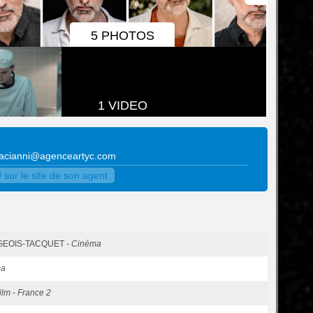
5 PHOTOS
1 VIDEO
ciacianni@agenceartyc.com
sur le site de son agent
RGEOIS-TACQUET -
Cinéma
ma
ilm - France 2