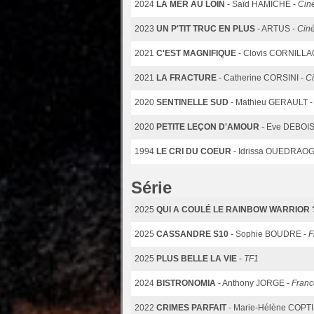
2024
LA MER AU LOIN
- Saïd HAMICHE -
Cin
2023
UN P'TIT TRUC EN PLUS
- ARTUS -
Cin
2021
C'EST MAGNIFIQUE
- Clovis CORNILLA
2021
LA FRACTURE
- Catherine CORSINI -
C
2020
SENTINELLE SUD
- Mathieu GERAULT 
2020
PETITE LEÇON D'AMOUR
- Eve DEBOI
1994
LE CRI DU COEUR
- Idrissa OUEDRAO
Série
2025
QUI A COULÉ LE RAINBOW WARRIOR 
2025
CASSANDRE S10
- Sophie BOUDRE -
F
2025
PLUS BELLE LA VIE
-
TF1
2024
BISTRONOMIA
- Anthony JORGE -
Franc
2022
CRIMES PARFAIT
- Marie-Hélène COPTI