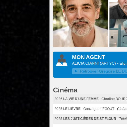
MON AGENT
ALICIA CIANNI
(
ARTYC
)
•
ali
Retrouver Grégoire LE DU 
Cinéma
2026
LA VIE D'UNE FEMME
- Charline BOU
2025
LE LIÈVRE
- Gonzague LEGOUT -
Ciné
2025
LES JUSTICIÈRES DE ST FLOUR
-
Téléf