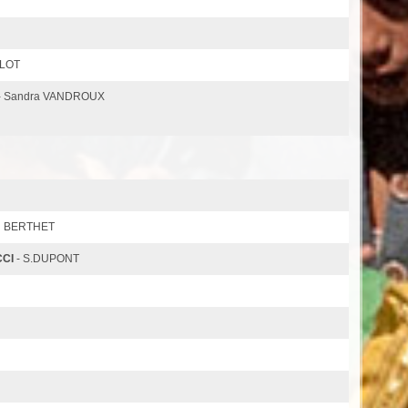
FLOT
 ) - Sandra VANDROUX
an BERTHET
CCI
- S.DUPONT