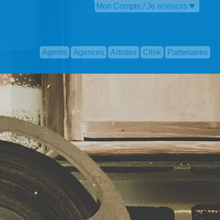
Mon Compte / Je m'inscris
Agents
Agences
Artistes
Clink
Partenaires