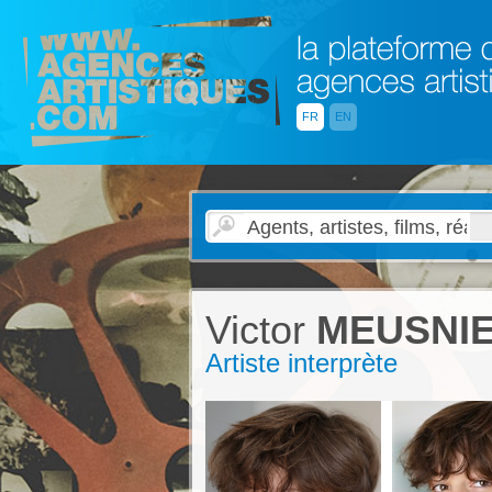
FR
EN
Victor
MEUSNI
Artiste interprète