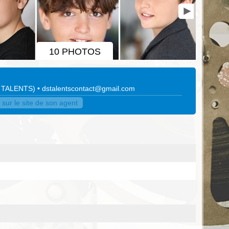
10 PHOTOS
 TALENTS
)
•
dstalentscontact@gmail.com
sur le site de son agent