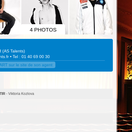
4 PHOTOS
R
(
AS Talents
)
ts.fr
• Tel : 01 40 69 00 30
T sur le site de son agent
TIR
- Viktoria Kozlova