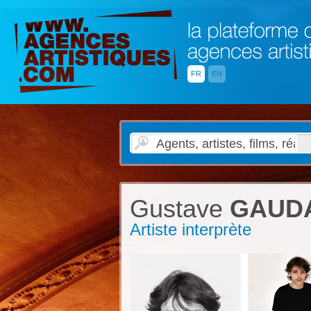
FR
EN
Gustave
GAUD
Artiste interprète