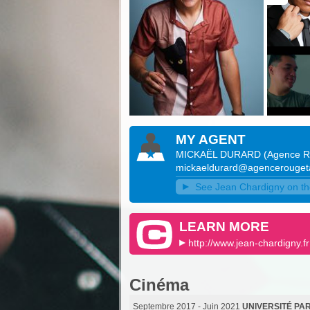
MY AGENT
MICKAËL DURARD
(
Agence R
mickaeldurard@agencerouget
See Jean Chardigny on the 
LEARN MORE
http://www.jean-chardigny.fr
Cinéma
Septembre 2017 - Juin 2021
UNIVERSITÉ PAR