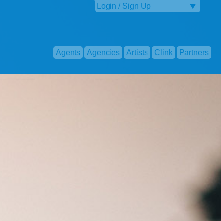
Login / Sign Up
Agents
Agencies
Artists
Clink
Partners