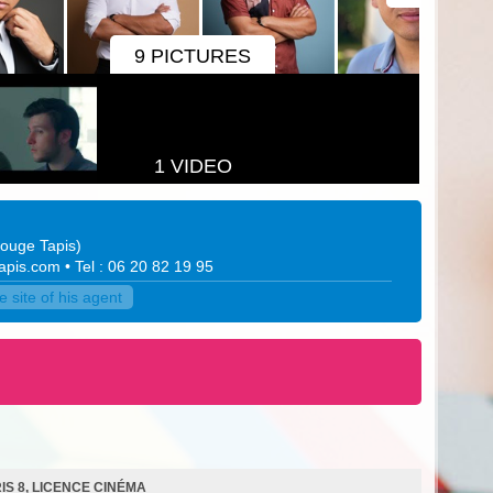
9 PICTURES
1 VIDEO
ouge Tapis
)
apis.com
• Tel : 06 20 82 19 95
site of his agent
IS 8, LICENCE CINÉMA