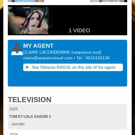
1 VIDEO
MY AGENT
CLAIRE LACONDEMINE
(
sequence sud
)
claire@sequencesud.com
• Tel : 0610150136
See Mélanie RAOUL on the site of his agent
TELEVISION
2026
TOM ET LOLA SAISON 3
-
Jennifer
2026