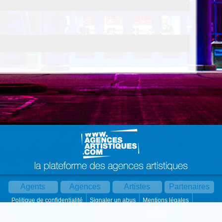
Agents
Agences
Artistes
Partenaires
Politique de confidentialité
Signaler un abus
Mentions légales
Partager :
Par mail
Contact
Paramètres cookies