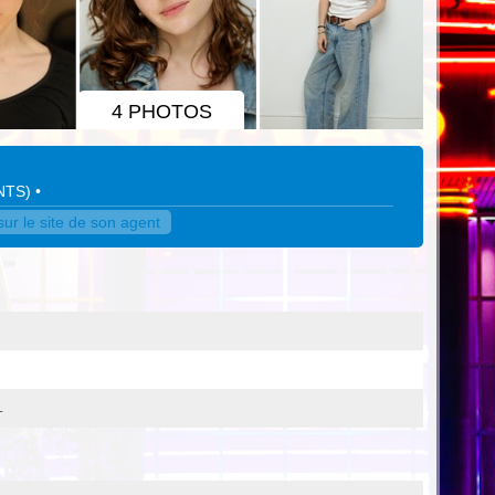
4 PHOTOS
NTS
)
•
r le site de son agent
L