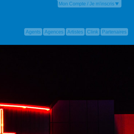
Mon Compte / Je m'inscris
Agents
Agences
Artistes
Clink
Partenaires