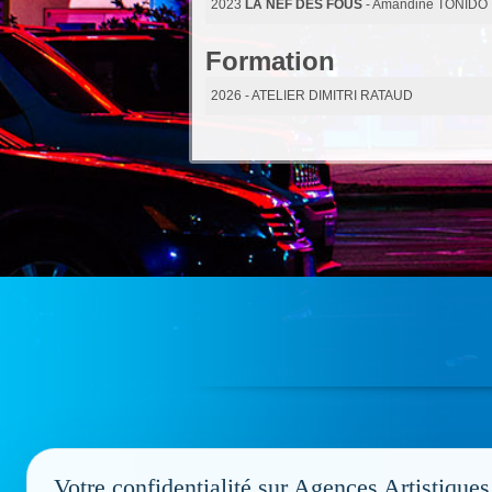
2023
LA NEF DES FOUS
- Amandine TONIDO
Formation
2026
- ATELIER DIMITRI RATAUD
Votre confidentialité sur Agences Artistiques