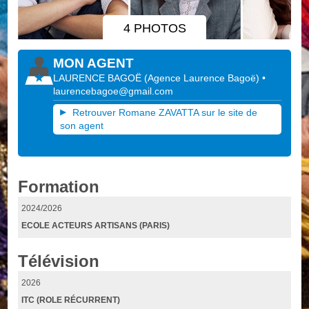
4 PHOTOS
MON AGENT
LAURENCE BAGOË
(
Agence Laurence Bagoë
)
•
laurencebagoe@gmail.com
Retrouver Romane ZAVATTA sur le site de
son agent
Formation
2024/2026
ECOLE ACTEURS ARTISANS (PARIS)
Télévision
2026
ITC (ROLE RÉCURRENT)