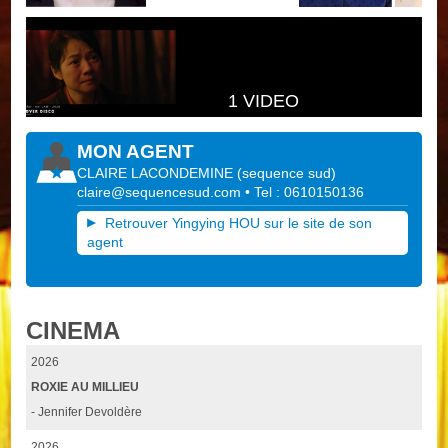
1 VIDEO
MON AGENT
CLAIRE LACONDEMINE
(
sequence sud
)
claire@sequencesud.com
• Tel : 0610150136
Retrouver Yingying HOU sur le site de son
agent
CINEMA
2026
ROXIE AU MILLIEU
- Jennifer Devoldère
2026