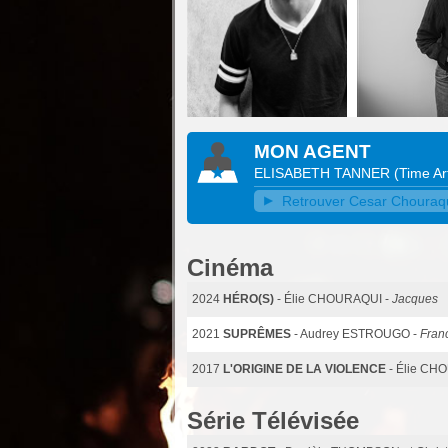
MON AGENT
ELISABETH TANNER
(
Time Ar
Retrouver Cesar Chouraqui
Cinéma
2024
HÉRO(S)
- Élie CHOURAQUI -
Jacques
2021
SUPRÊMES
- Audrey ESTROUGO -
Fran
2017
L'ORIGINE DE LA VIOLENCE
- Élie CH
Série Télévisée