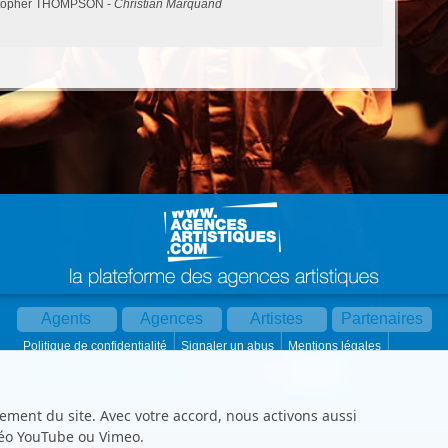
stopher THOMPSON -
Christian Marquand
Agents
Agences
Artistes
Partenaires
Politique de confidentialité
Signaler un abus
Mentions légales
Partager :
Par mail
Contact
Paramètres cookies
ement du site. Avec votre accord, nous activons aussi
déo YouTube ou Vimeo.