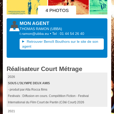
4 PHOTOS
MON AGENT
THOMAS RAMON
(
UBBA
)
t.ramon@ubba.eu
• Tel : 01 44 54 26 40
Retrouver Benoît Bouthors sur le site de son
agent
Réalisateur Court Métrage
2026
SOUS L’OLYMPE DEUX AMIS
- produit par Alta Rocca films
Festivals : Diffusion en cours. Compétition Fiction - Festival
International du Film Court de Pantin (Côté Court) 2026
2021