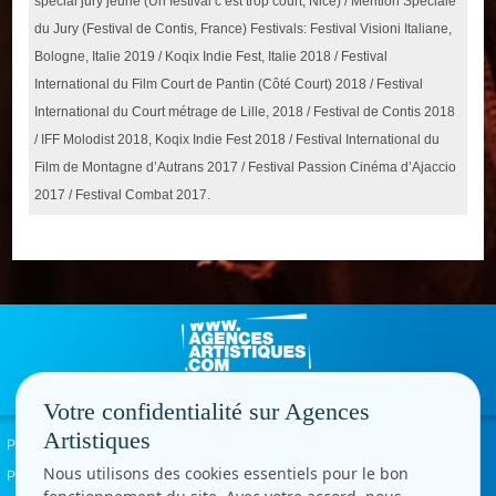
spécial jury jeune (Un festival c’est trop court, Nice) / Mention Spéciale
du Jury (Festival de Contis, France) Festivals: Festival Visioni Italiane,
Bologne, Italie 2019 / Koqix Indie Fest, Italie 2018 / Festival
International du Film Court de Pantin (Côté Court) 2018 / Festival
International du Court métrage de Lille, 2018 / Festival de Contis 2018
/ IFF Molodist 2018, Koqix Indie Fest 2018 / Festival International du
Film de Montagne d’Autrans 2017 / Festival Passion Cinéma d’Ajaccio
2017 / Festival Combat 2017.
Votre confidentialité sur Agences
Artistiques
Politique de confidentialité
Signaler un abus
Mentions légales
Contact
Nous utilisons des cookies essentiels pour le bon
Paramètres cookies