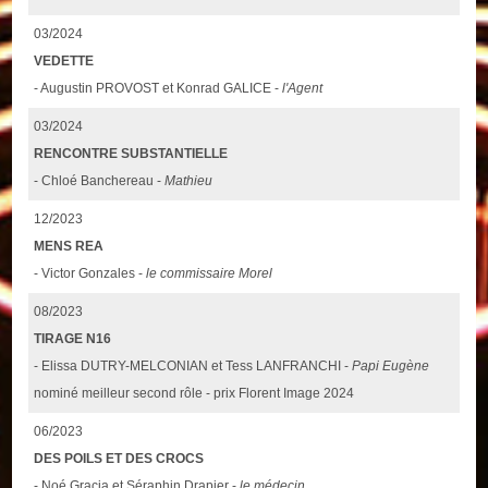
03/2024
VEDETTE
- Augustin PROVOST et Konrad GALICE -
l'Agent
03/2024
RENCONTRE SUBSTANTIELLE
- Chloé Banchereau -
Mathieu
12/2023
MENS REA
- Victor Gonzales -
le commissaire Morel
08/2023
TIRAGE N16
- Elissa DUTRY-MELCONIAN et Tess LANFRANCHI -
Papi Eugène
nominé meilleur second rôle - prix Florent Image 2024
06/2023
DES POILS ET DES CROCS
- Noé Gracia et Séraphin Drapier -
le médecin