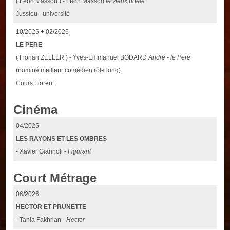
( Léon Masson ) - Léon Masson
le vieux poète
Jussieu - université
10/2025 + 02/2026
LE PERE
( Florian ZELLER ) - Yves-Emmanuel BODARD
André - le Père
(nominé meilleur comédien rôle long)
Cours Florent
Cinéma
04/2025
LES RAYONS ET LES OMBRES
- Xavier Giannoli -
Figurant
Court Métrage
06/2026
HECTOR ET PRUNETTE
- Tania Fakhrian -
Hector