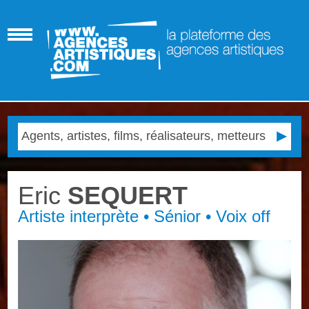
Eric
SEQUERT
Artiste interprète • Sénior • Voix off