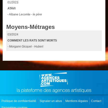
01/2023
ATAVI
- Albane Lecomte -
le père
Moyens-Métrages
03/2024
COMMENT LES RATS SONT MORTS
- Morgann Gicquel -
Hubert
Politique de confidentialité
Signaler un abus
Mentions légales
Contact
Paramètres cookies