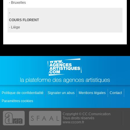
- Bruxelles
-
COURS FLORENT
- Liège
Politique de confidentialité
Signaler un abus
Mentions légales
Contact
Paramètres cookies
Copyright © CC.Comunication
Tous droits réservés
www.cccom.fr