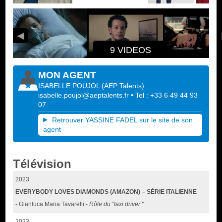
9 VIDEOS
MON AGENT
ISABELLE POUJOL
(
AEP Talents
)
isabelle.poujol@aeptalents.fr
• Tel : +33 6 49 44 93
07
Retrouver YASSINE FADEL sur le site de son
agent
Télévision
2023
EVERYBODY LOVES DIAMONDS (AMAZON) – SÉRIE ITALIENNE
- Gianluca Maria Tavarelli -
Rôle du "taxi driver "
2023