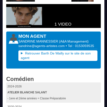
1 VIDEO
MON AGENT
SANDRINE MANNESSIER
(
A&A Management
)
sandrine@agents-artistes.com
• Tel : 0153059535
Retrouver Barth De Wailly sur le site de son
agent
Comédien
2024-2026
ATELIER BLANCHE SALANT
- 1ere et 2ème années + Classe Préparatoire
2020-2024