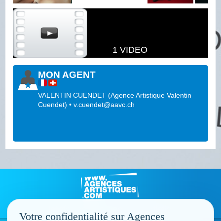
1 VIDEO
MON AGENT
VALENTIN CUENDET
(
Agence Artistique Valentin
Cuendet
)
•
v.cuendet@aavc.ch
Votre confidentialité sur Agences