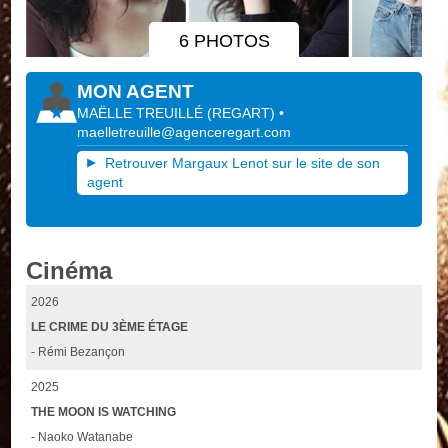
6 PHOTOS
MON AGENT
MAËLLE TREUILLÉ
(
REGART
)
•
maelletreuille@agenceregart.com
Retrouver Margaux Lenot sur le site de son
agent
Cinéma
2026
LE CRIME DU 3ÈME ÉTAGE
- Rémi Bezançon
2025
THE MOON IS WATCHING
- Naoko Watanabe