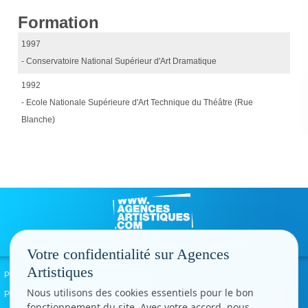
Formation
1997
- Conservatoire National Supérieur d'Art Dramatique
1992
- Ecole Nationale Supérieure d'Art Technique du Théâtre (Rue
Blanche)
Votre confidentialité sur Agences
Artistiques
Politique de confidentialité
Signaler un abus
Mentions légales
Contact
Nous utilisons des cookies essentiels pour le bon
Paramètres cookies
fonctionnement du site. Avec votre accord, nous