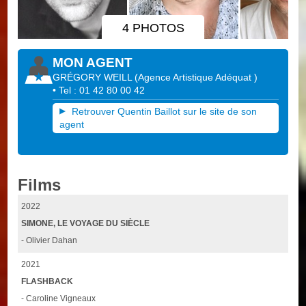
4 PHOTOS
MON AGENT
GRÉGORY WEILL
(
Agence Artistique Adéquat
)
• Tel : 01 42 80 00 42
Retrouver Quentin Baillot sur le site de son
agent
Films
2022
SIMONE, LE VOYAGE DU SIÈCLE
- Olivier Dahan
2021
FLASHBACK
- Caroline Vigneaux