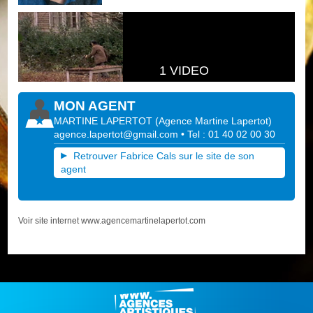
1 VIDEO
MON AGENT
MARTINE LAPERTOT
(
Agence Martine Lapertot
)
agence.lapertot@gmail.com
• Tel : 01 40 02 00 30
Retrouver Fabrice Cals sur le site de son
agent
Voir site internet www.agencemartinelapertot.com