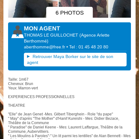
6 PHOTOS
MON AGENT
THOMAS LE GUILLOCHET
(
Agence Arlette
Berthommé
)
aberthomme@free.fr
• Tel : 01 45 48 20 80
Retrouver Maya Borker sur le site de son
agent
Taille: 1m67
Cheveux: Brun
Yeux: Marron-vert
EXPERIENCES PROFESSIONNELLES
THEATRE
"Elle" de Jean Genet -Mes. Gilbert Tiberghein - Role "du pape"
" May" d'après "The Mother" d'Hanif Kureishi - Mes: Didier Bezace,
Théâtre de la Commune
" Paradise" de Daniel Keene - Mes: Laurent Laffargue, Théâtre de la
Commune, Aubervilliers.
" Les Moulins à Paroles"-" Un lit parmi les lentilles" de Alan Bennett - Mes