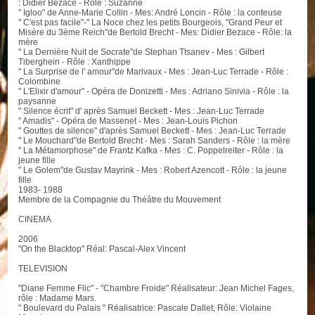
: Didier Bezace - Rôle : Suzanne
" Igloo" de Anne-Marie Collin - Mes: André Loncin - Rôle : la conteuse
" C'est pas facile"-" La Noce chez les petits Bourgeois, "Grand Peur et
Misère du 3ème Reich"de Bertold Brecht - Mes: Didier Bezace - Rôle: la
mère
" La Dernière Nuit de Socrate"de Stephan Ttsanev - Mes : Gilbert
Tiberghein - Rôle : Xanthippe
" La Surprise de l' amour"de Marivaux - Mes : Jean-Luc Terrade - Rôle :
Colombine
" L'Elixir d'amour" - Opéra de Donizetti - Mes : Adriano Sinivia - Rôle : la
paysanne
" Silence écrit" d' après Samuel Beckett - Mes : Jean-Luc Terrade
" Amadis" - Opéra de Massenet - Mes : Jean-Louis Pichon
" Gouttes de silence" d'après Samuel Beckett - Mes : Jean-Luc Terrade
" Le Mouchard"de Bertold Brecht - Mes : Sarah Sanders - Rôle : la mère
" La Métamorphose" de Frantz Kafka - Mes : C. Poppelreiter - Rôle : la
jeune fille
" Le Golem"de Gustav Mayrink - Mes : Robert Azencott - Rôle : la jeune
fille
1983- 1988
Membre de la Compagnie du Théâtre du Mouvement
CINEMA
2006
"On the Blacktop" Réal: Pascal-Alex Vincent
TELEVISION
"Diane Femme Flic" - "Chambre Froide" Réalisateur: Jean Michel Fages,
rôle : Madame Mars.
" Boulevard du Palais " Réalisatrice: Pascale Dallet, Rôle: Violaine