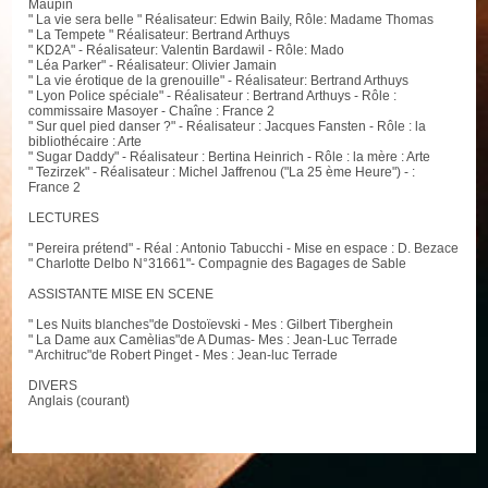
Maupin
" La vie sera belle " Réalisateur: Edwin Baily, Rôle: Madame Thomas
" La Tempete " Réalisateur: Bertrand Arthuys
" KD2A" - Réalisateur: Valentin Bardawil - Rôle: Mado
" Léa Parker" - Réalisateur: Olivier Jamain
" La vie érotique de la grenouille" - Réalisateur: Bertrand Arthuys
" Lyon Police spéciale" - Réalisateur : Bertrand Arthuys - Rôle :
commissaire Masoyer - Chaîne : France 2
" Sur quel pied danser ?" - Réalisateur : Jacques Fansten - Rôle : la
bibliothécaire : Arte
" Sugar Daddy" - Réalisateur : Bertina Heinrich - Rôle : la mère : Arte
" Tezirzek" - Réalisateur : Michel Jaffrenou ("La 25 ème Heure") - :
France 2
LECTURES
" Pereira prétend" - Réal : Antonio Tabucchi - Mise en espace : D. Bezace
" Charlotte Delbo N°31661"- Compagnie des Bagages de Sable
ASSISTANTE MISE EN SCENE
" Les Nuits blanches"de Dostoïevski - Mes : Gilbert Tiberghein
" La Dame aux Camèlias"de A Dumas- Mes : Jean-Luc Terrade
" Architruc"de Robert Pinget - Mes : Jean-luc Terrade
DIVERS
Anglais (courant)