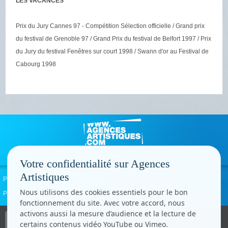
LES VACANCES
Prix du Jury Cannes 97 - Compétition Sélection officielle / Grand prix
du festival de Grenoble 97 / Grand Prix du festival de Belfort 1997 / Prix
du Jury du festival Fenêtres sur court 1998 / Swann d'or au Festival de
Cabourg 1998
Votre confidentialité sur Agences
Artistiques
Politique de confidentialité
Signaler un abus
Mentions légales
Contact
Nous utilisons des cookies essentiels pour le bon
Paramètres cookies
fonctionnement du site. Avec votre accord, nous
activons aussi la mesure d’audience et la lecture de
Copyright © CC.Comunication
certains contenus vidéo YouTube ou Vimeo.
Tous droits réservés