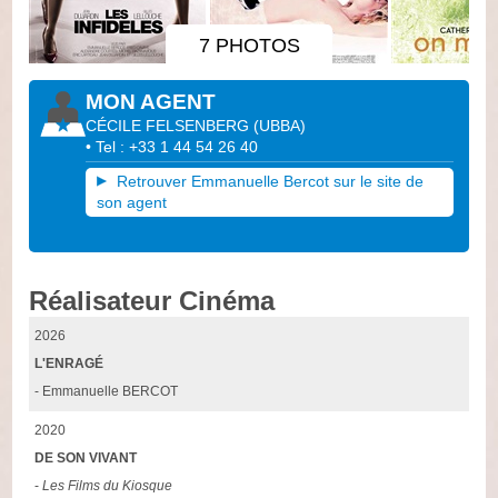
7 PHOTOS
MON AGENT
CÉCILE FELSENBERG
(
UBBA
)
• Tel : +33 1 44 54 26 40
Retrouver Emmanuelle Bercot sur le site de
son agent
Réalisateur Cinéma
2026
L'ENRAGÉ
- Emmanuelle BERCOT
2020
DE SON VIVANT
-
Les Films du Kiosque