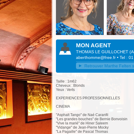
MON AGENT
THOMAS LE GUILLOCHET
(
A
aberthomme@free.fr
• Tel : 0
Retrouver Marthe Felten su
Taille : 1m62
Cheveux : Blonds
Yeux : Verts
EXPERIENCES PROFESSIONNELLES
CINEMA
"Asphalt Tango" de Naé Caranfil
"Les grandes bouches" de Bernie Bonvoisin
"Vive la marié" de Hiner Saleem
"Vidange" de Jean-Pierre Mocky
"La Pagaille" de Pascal Thomas