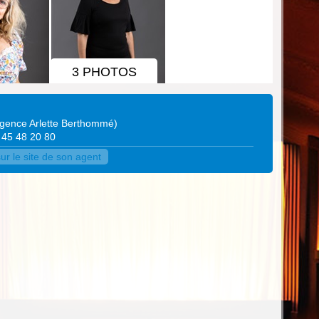
3 PHOTOS
gence Arlette Berthommé
)
1 45 48 20 80
r le site de son agent