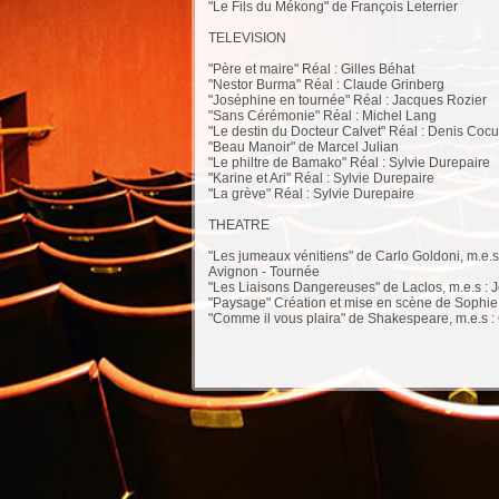
"Le Fils du Mékong" de François Leterrier
TELEVISION
"Père et maire" Réal : Gilles Béhat
"Nestor Burma" Réal : Claude Grinberg
"Joséphine en tournée" Réal : Jacques Rozier
"Sans Cérémonie" Réal : Michel Lang
"Le destin du Docteur Calvet" Réal : Denis Cocu
"Beau Manoir" de Marcel Julian
"Le philtre de Bamako" Réal : Sylvie Durepaire
"Karine et Ari" Réal : Sylvie Durepaire
"La grève" Réal : Sylvie Durepaire
THEATRE
"Les jumeaux vénitiens" de Carlo Goldoni, m.e.s
Avignon - Tournée
"Les Liaisons Dangereuses" de Laclos, m.e.s : 
"Paysage" Création et mise en scène de Sophie 
"Comme il vous plaira" de Shakespeare, m.e.s : 