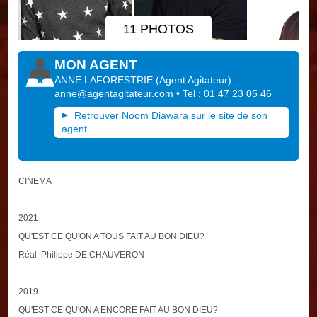
11 PHOTOS
MON AGENT
ANNE LAFORESTRIE
(
Agent Agitateur
)
anne@agentagitateur.com
• Tel : 01 47 23 05 46
Retrouver Noom Diawara sur le site de son
agent
CINEMA
2021
QU'EST CE QU'ON A TOUS FAIT AU BON DIEU?
Réal: Philippe DE CHAUVERON
2019
QU'EST CE QU'ON A ENCORE FAIT AU BON DIEU?