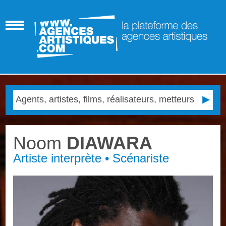
Noom
DIAWARA
Artiste interprète • Scénariste