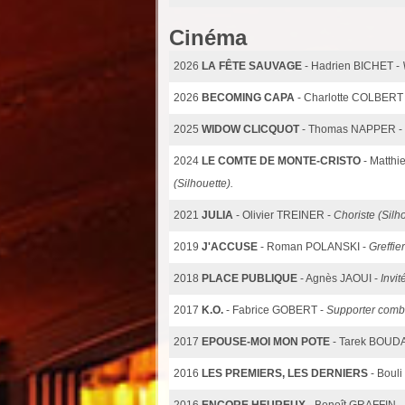
Cinéma
2026
LA FÊTE SAUVAGE
- Hadrien BICHET -
2026
BECOMING CAPA
- Charlotte COLBERT
2025
WIDOW CLICQUOT
- Thomas NAPPER -
2024
LE COMTE DE MONTE-CRISTO
- Matth
(Silhouette).
2021
JULIA
- Olivier TREINER -
Choriste (Silho
2019
J'ACCUSE
- Roman POLANSKI -
Greffier
2018
PLACE PUBLIQUE
- Agnès JAOUI -
Invit
2017
K.O.
- Fabrice GOBERT -
Supporter comba
2017
EPOUSE-MOI MON POTE
- Tarek BOUDA
2016
LES PREMIERS, LES DERNIERS
- Boul
2016
ENCORE HEUREUX
- Benoît GRAFFIN -