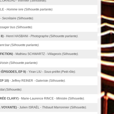
e CORNUAU -
Infirmier (Silhouette).
LE -
Homme ivre (Silhouette parlante).
 -
Secrétaire (Silhouette).
ssager bus (Silhouette).
 8)
- Henri HASBANI -
Photographe (Silhouette parlante).
ient bar (Silhouette parlante).
FICTION)
- Mathieu SCHWARTZ -
Villageois (Silhouette).
Voisin (Silhouette parlante).
 ÉPISODES, EP 9)
- Yiran LIU -
Sous-préfet (Petit rôle).
EP 10)
- Jeffrey REINER -
Galeriste (Silhouette).
dat (Silhouette).
IRÉE CLARY)
- Marie-Laurence RINCE -
Ministre (Silhouette).
LA VOYANTE)
- Julien ISRAËL -
Thibault Marronnier (Silhouette).