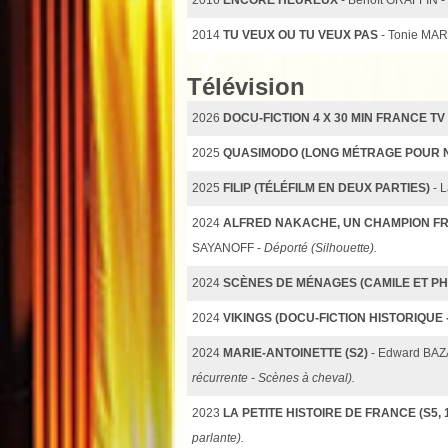
2014
TU VEUX OU TU VEUX PAS
- Tonie MA
Télévision
2026
DOCU-FICTION 4 X 30 MIN FRANCE TV
2025
QUASIMODO (LONG MÉTRAGE POUR N
2025
FILIP (TÉLÉFILM EN DEUX PARTIES)
- 
2024
ALFRED NAKACHE, UN CHAMPION FRA
SAYANOFF -
Déporté (Silhouette).
2024
SCÈNES DE MÉNAGES (CAMILE ET PHI
2024
VIKINGS (DOCU-FICTION HISTORIQUE -
2024
MARIE-ANTOINETTE (S2)
- Edward BA
récurrente - Scènes à cheval).
2023
LA PETITE HISTOIRE DE FRANCE (S5, 
parlante).