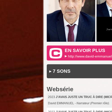
EN SAVOIR PLUS
http://www.david-emmanuel.
7 SONS
Websérie
2023
J'AVAIS JUSTE UN TRUC À DIRE (MIC
David EMMANUEL -
Narrateur (Premier rôle).
2022
J'AVAIS JUSTE UN TRUC À DIRE (MIC