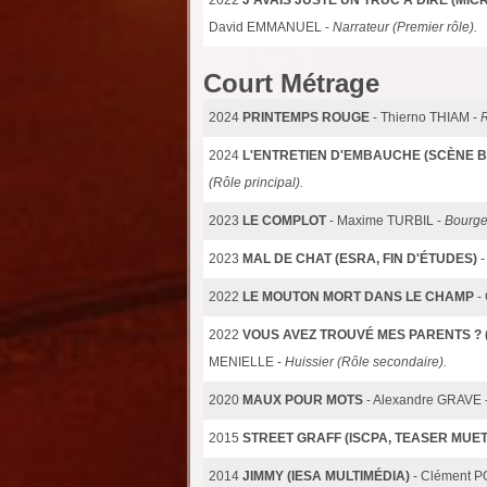
David EMMANUEL -
Narrateur (Premier rôle).
Court Métrage
2024
PRINTEMPS ROUGE
- Thierno THIAM -
R
2024
L'ENTRETIEN D'EMBAUCHE (SCÈNE B
(Rôle principal).
2023
LE COMPLOT
- Maxime TURBIL -
Bourgeo
2023
MAL DE CHAT (ESRA, FIN D'ÉTUDES)
2022
LE MOUTON MORT DANS LE CHAMP
-
2022
VOUS AVEZ TROUVÉ MES PARENTS ? 
MENIELLE -
Huissier (Rôle secondaire).
2020
MAUX POUR MOTS
- Alexandre GRAVE 
2015
STREET GRAFF (ISCPA, TEASER MUET
2014
JIMMY (IESA MULTIMÉDIA)
- Clément 