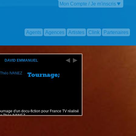
Mon Compte / Je m'inscris
Agents
Agences
Artistes
Clink
Partenaires
DAVID EMMANUEL
Tournage;
ournage d'un docu-fiction pour France TV réalisé
ar Théo IVANEZ.