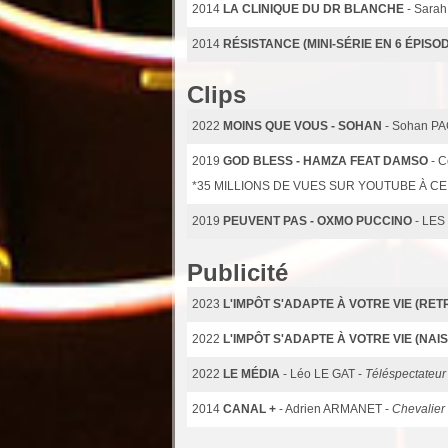
2014
LA CLINIQUE DU DR BLANCHE
- Sara
2014
RÉSISTANCE (MINI-SÉRIE EN 6 ÉPISOD
Clips
2022
MOINS QUE VOUS - SOHAN
- Sohan P
2019
GOD BLESS - HAMZA FEAT DAMSO
- 
*35 MILLIONS DE VUES SUR YOUTUBE À CE
2019
PEUVENT PAS - OXMO PUCCINO
- LES
Publicité
2023
L'IMPÔT S'ADAPTE À VOTRE VIE (RET
2022
L'IMPÔT S'ADAPTE À VOTRE VIE (NAI
2022
LE MÉDIA
- Léo LE GAT -
Téléspectateur 
2014
CANAL +
- Adrien ARMANET -
Chevalier 