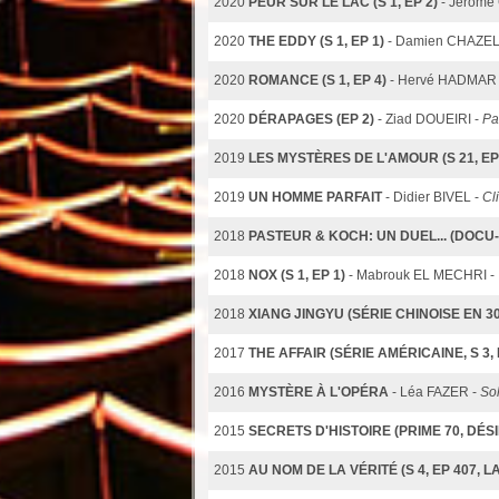
2020
PEUR SUR LE LAC (S 1, EP 2)
- Jérôm
2020
THE EDDY (S 1, EP 1)
- Damien CHAZEL
2020
ROMANCE (S 1, EP 4)
- Hervé HADMAR
2020
DÉRAPAGES (EP 2)
- Ziad DOUEIRI -
Pa
2019
LES MYSTÈRES DE L'AMOUR (S 21, EP
2019
UN HOMME PARFAIT
- Didier BIVEL -
Cl
2018
PASTEUR & KOCH: UN DUEL... (DOCU-
2018
NOX (S 1, EP 1)
- Mabrouk EL MECHRI -
2018
XIANG JINGYU (SÉRIE CHINOISE EN 30
2017
THE AFFAIR (SÉRIE AMÉRICAINE, S 3, 
2016
MYSTÈRE À L'OPÉRA
- Léa FAZER -
Sol
2015
SECRETS D'HISTOIRE (PRIME 70, DÉS
2015
AU NOM DE LA VÉRITÉ (S 4, EP 407, 