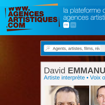
FR
EN
David
EMMANU
Artiste interprète • Voix 