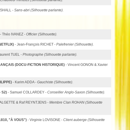
RSHALL -
Sans-abri (Silhouette parlante).
- Théo IVANEZ -
Officier (Silhouette).
ETFLIX)
- Jean-François RICHET -
Palefrenier (Silhouette).
Laurent TUEL -
Photographe (Silhouette parlante).
NÇAIS (DOCU-FICTION HISTORIQUE)
- Vincent GONON & Xavier
LIPPE)
- Karim ADDA -
Gauchiste (Silhouette).
 S2)
- Samuel COLLARDEY -
Conseiller Anglo-Saxon (Silhouette).
ZALGETTE & Raf REYNTJENS -
Membre Clan ROHAN (Silhouette
1810, "À VOUS")
- Virginie LOVISONE -
Client auberge (Silhouette