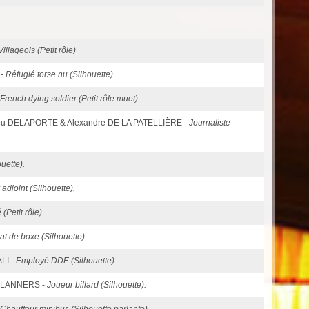
Villageois (Petit rôle)
 -
Réfugié torse nu (Silhouette).
French dying soldier (Petit rôle muet).
ieu DELAPORTE & Alexandre DE LA PATELLIÈRE -
Journaliste
uette).
 adjoint (Silhouette).
é (Petit rôle).
t de boxe (Silhouette).
LI -
Employé DDE (Silhouette).
i LANNERS -
Joueur billard (Silhouette).
Chauffeur minibus (Silhouette parlante).