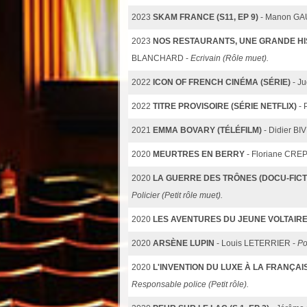
2023
SKAM FRANCE (S11, EP 9)
- Manon GA
2023
NOS RESTAURANTS, UNE GRANDE HIS
BLANCHARD -
Ecrivain (Rôle muet).
2022
ICON OF FRENCH CINÉMA (SÉRIE)
- J
2022
TITRE PROVISOIRE (SÉRIE NETFLIX)
- 
2021
EMMA BOVARY (TÉLÉFILM)
- Didier BI
2020
MEURTRES EN BERRY
- Floriane CREP
2020
LA GUERRE DES TRÔNES (DOCU-FICTIO
Policier (Petit rôle muet).
2020
LES AVENTURES DU JEUNE VOLTAIRE 
2020
ARSÈNE LUPIN
- Louis LETERRIER -
Po
2020
L'INVENTION DU LUXE À LA FRANÇAI
Responsable police (Petit rôle).