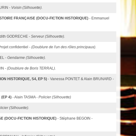
URIN -
Voisin (Silhouette).
TOIRE FRANÇAISE (DOCU-FICTION HISTORIQUE)
- Emmanuel
udith GODRECHE -
Serveur (Silhouette).
Projet confidentiel -
(Doublure de l'un des rôles principaux).
VEL -
Gendarme (Silhouette).
IN -
(Doublure de Boris TERRAL).
N HISTORIQUE, S4, EP 5)
- Vanessa PONTET & Alain BRUNARD -
(EP 4)
- Alain TASMA -
Policier (Silhouette)
licier (Silhouette).
SE (DOCU-FICTION HISTORIQUE)
- Stéphane BEGOIN -