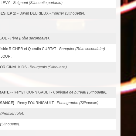
h LEVY -
Soignant (Silhouette parlante).
ES, EP 1)
- David DELRIEUX -
Policier (Silhouette).
AGUE -
Père (Rôle secondaire).
Cédric RICHER et Quentin CURTAT -
Banquier (Rôle secondaire).
 JOUR.
 ORIGINAL KIDS -
Bourgeois (Silhouette).
RAITE)
- Remy FOURNIGAULT -
Collègue de bureau (Silhouette).
SSANCE)
- Remy FOURNIGAULT -
Photographe (Silhouette).
(Premier rôle).
(Silhouette).