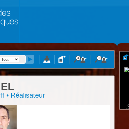
EL
off • Réalisateur
T
p