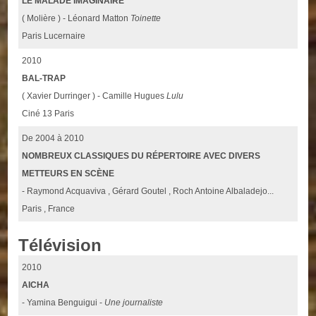
LE MALADE IMAGINAIRE
( Molière ) - Léonard Matton
Toinette
Paris Lucernaire
2010
BAL-TRAP
( Xavier Durringer ) - Camille Hugues
Lulu
Ciné 13 Paris
De 2004 à 2010
NOMBREUX CLASSIQUES DU RÉPERTOIRE AVEC DIVERS
METTEURS EN SCÈNE
- Raymond Acquaviva , Gérard Goutel , Roch Antoine Albaladejo...
Paris , France
Télévision
2010
AICHA
- Yamina Benguigui -
Une journaliste