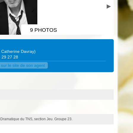
9 PHOTOS
 Catherine Davray
)
3 29 27 28
sur le site de son agent
t Dramatique du TNS, section Jeu. Groupe 23.