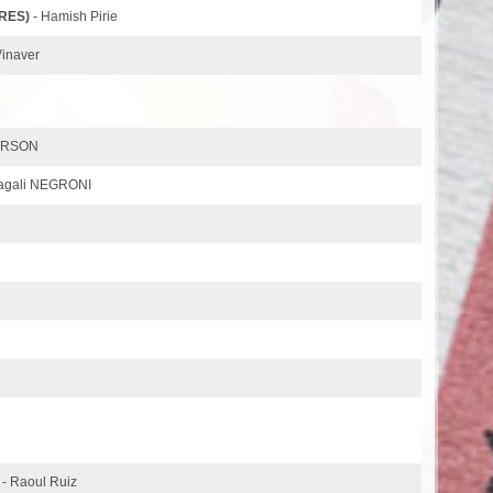
DRES)
- Hamish Pirie
Vinaver
DERSON
agali NEGRONI
- Raoul Ruiz