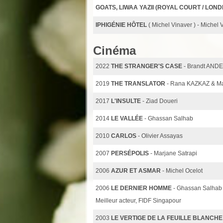
GOATS, LIWAA YAZII (ROYAL COURT / LON
IPHIGÉNIE HÔTEL
( Michel Vinaver ) - Michel 
Cinéma
2022
THE STRANGER'S CASE
- Brandt AN
2019
THE TRANSLATOR
- Rana KAZKAZ & M
2017
L'INSULTE
- Ziad Doueri
2014
LE VALLÉE
- Ghassan Salhab
2010
CARLOS
- Olivier Assayas
2007
PERSÉPOLIS
- Marjane Satrapi
2006
AZUR ET ASMAR
- Michel Ocelot
2006
LE DERNIER HOMME
- Ghassan Salhab
Meilleur acteur, FIDF Singapour
2003
LE VERTIGE DE LA FEUILLE BLANCHE