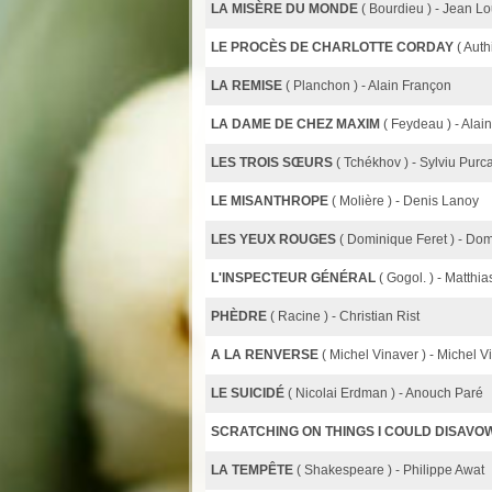
LA MISÈRE DU MONDE
( Bourdieu ) - Jean L
LE PROCÈS DE CHARLOTTE CORDAY
( Auth
LA REMISE
( Planchon ) - Alain Françon
LA DAME DE CHEZ MAXIM
( Feydeau ) - Alai
LES TROIS SŒURS
( Tchékhov ) - Sylviu Purc
LE MISANTHROPE
( Molière ) - Denis Lanoy
LES YEUX ROUGES
( Dominique Feret ) - Do
L'INSPECTEUR GÉNÉRAL
( Gogol. ) - Matthi
PHÈDRE
( Racine ) - Christian Rist
A LA RENVERSE
( Michel Vinaver ) - Michel V
LE SUICIDÉ
( Nicolai Erdman ) - Anouch Paré
SCRATCHING ON THINGS I COULD DISAVO
LA TEMPÊTE
( Shakespeare ) - Philippe Awat