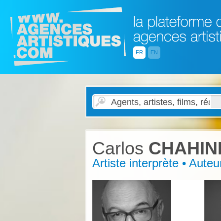
FR
EN
Carlos
CHAHIN
Artiste interprète • Auteu