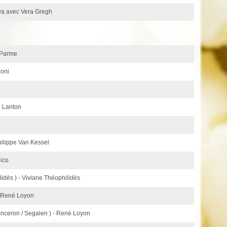
va avec Vera Gregh
e Parme
zoni
e Lanton
Philippe Van Kessel
nico
lidès ) - Viviane Théophilidès
- René Loyon
nceron / Segalen ) - René Loyon