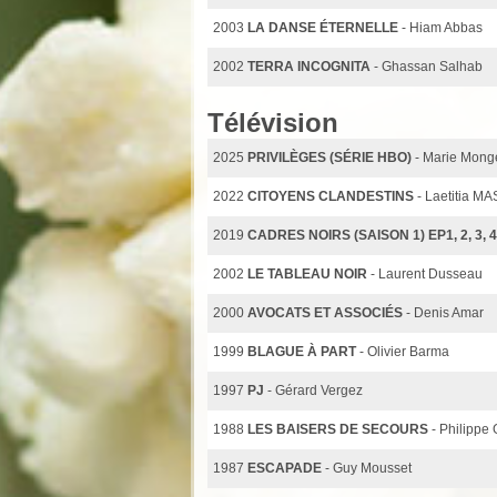
2003
LA DANSE ÉTERNELLE
- Hiam Abbas
2002
TERRA INCOGNITA
- Ghassan Salhab
Télévision
2025
PRIVILÈGES (SÉRIE HBO)
- Marie Mong
2022
CITOYENS CLANDESTINS
- Laetitia M
2019
CADRES NOIRS (SAISON 1) EP1, 2, 3, 4,
2002
LE TABLEAU NOIR
- Laurent Dusseau
2000
AVOCATS ET ASSOCIÉS
- Denis Amar
1999
BLAGUE À PART
- Olivier Barma
1997
PJ
- Gérard Vergez
1988
LES BAISERS DE SECOURS
- Philippe 
1987
ESCAPADE
- Guy Mousset