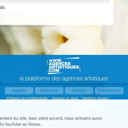
GE)
Agents
Agences
Artistes
Partenaires
Politique de confidentialité
Signaler un abus
Mentions légales
Partager :
Par mail
Contact
Paramètres cookies
ement du site. Avec votre accord, nous activons aussi
déo YouTube ou Vimeo.