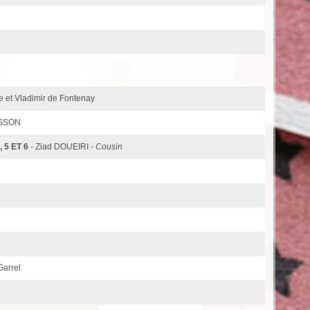
e et Vladimir de Fontenay
ASSON
 5 ET 6
- Ziad DOUEIRI -
Cousin
Garrel