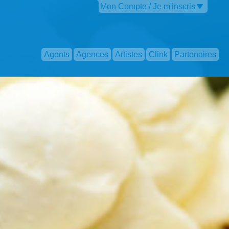
Mon Compte / Je m'inscris
Agents
Agences
Artistes
Clink
Partenaires