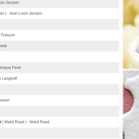
ouis Jacopin
ier ) - Jean Louis Jacopin
n Françon
arete
minique Feret
as Langhoff
inaver
W
( Walid Raad ) - Walid Raad