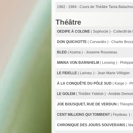
1982 - 1984
- Cours de Théâtre Tania Balacho
Théâtre
OEDIPE À COLONE
( Sophocle ) - Collectif d
DON QUICHOTTE
( Cervantés ) - Charlie Broz
BLED
( Azama ) - Josanne Rousseau
MINNA VON BARNHELM
( Lessing ) - Philipp
LE FIDELLE
( Larivey. ) - Jean Marie Villégier
À LA CONQUÊTE DU PÔLE SUD
( Karge ) - 
LE GOLEM
( Théâtre Yiddish ) - Aristide Demo
JOE BOUSQUET, RUE DE VERDUN
( Théophi
CENT MILLIONS QUI TOMBENT
( Feydeau. ) 
CHRONIQUE DES JOURS SOUVERAINS
( Ma