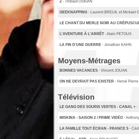
Z
- Thibaut OSKIAN
GEEKNAPPING
- Laurent BREUIL et Mickael
LE CHANT DU MERLE NOIR AU CRÉPUSCU
L'AVENTURE À L'ARRÊT
- Alain PETOUX
LA FIN D'UNE GUERRE
- Jonathan KAHN
Moyens-Métrages
BONNES VACANCES
- Vincent JOUAN
ON NE DEVRAIT PAS EXISTER
- Hervé Pier
Télévision
LE GANG DES SOURIS VERTES - CANAL +
-
MISKINA - SAISON 2 / PRIME VIDÉO
- Antho
LA FAMILLE TOUT ÉCRAN - FRANCE 5
- Céd