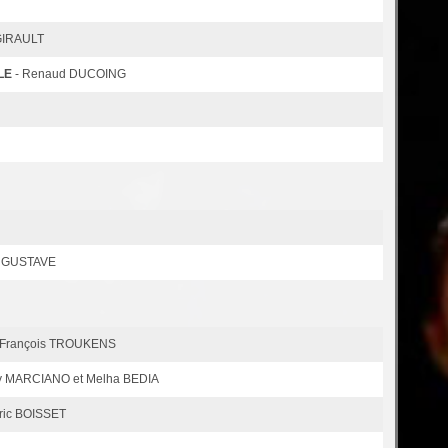
 GIRAULT
LE
- Renaud DUCOING
re GUSTAVE
 François TROUKENS
ny MARCIANO et Melha BEDIA
ric BOISSET