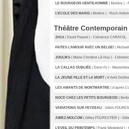
LE BOURGEOIS GENTILHOMME
( Molière )
L’ECOLE DES MARIS
( Molière ) - Roch-Ant
Théâtre Contemporain
2H14
( David Paquet ) - Clémence CARAYOL
FAITES L’AMOUR AVEC UN BELGE!
( Micha
JOULIKS
( Marie-Christine Lê-Huu ) - Clém
LA CALLAS OUBLIÉE
( Dario Fo ) - Massimi
LA JEUNE FILLE ET LA MORT
( d’Ariel Dorf
LES AMANTS DE MONTMARTRE
( d’après C
NOCE CHEZ LES PETITS BOURGEOIS
( Bert
VARIATIONS SUR FEYDEAU
- Gilles FOURE
AIMEZ-MOI.COM
( Gilles FOURESTIER ) - Gi
L’EVEIL DU PRINTEMPS
( Frank Wedekind )