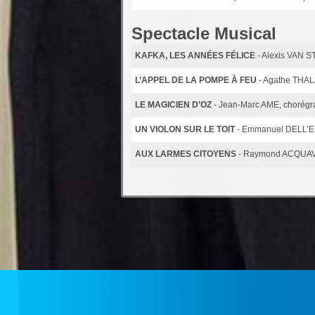
Spectacle Musical
KAFKA, LES ANNÉES FÉLICE
- Alexis VAN 
L’APPEL DE LA POMPE À FEU
- Agathe THA
LE MAGICIEN D’OZ
- Jean-Marc AME, choré
UN VIOLON SUR LE TOIT
- Emmanuel DELL’E
AUX LARMES CITOYENS
- Raymond ACQUA