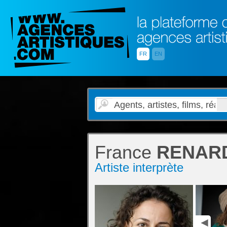
FR
EN
France
RENAR
Artiste interprète