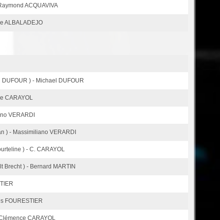
 - Raymond ACQUAVIVA
oine ALBALADEJO
el DUFOUR ) - Michael DUFOUR
ence CARAYOL
liano VERARDI
man ) - Massimiliano VERARDI
ourteline ) - C. CARAYOL
olt Brecht ) - Bernard MARTIN
STIER
lles FOURESTIER
 - Clémence CARAYOL