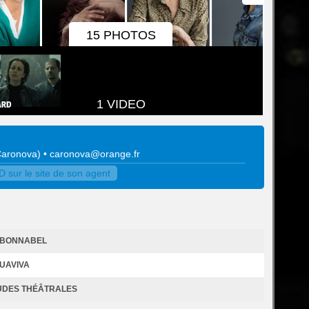
15 PHOTOS
1 VIDEO
Caronova
)
•
caronova@orange.fr
sur le site de son agent
N BONNABEL
UAVIVA
UDES THÉÂTRALES