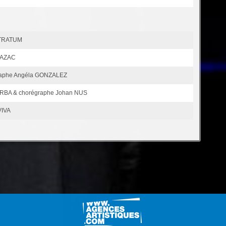
STRATUM
LAZAC
graphe Angéla GONZALEZ
RBA & chorégraphe Johan NUS
VIVA