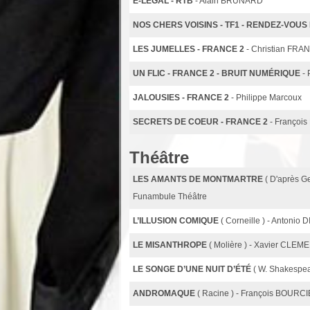
E-LÉGAL - RTB
- Alain BRUNARD
NOS CHERS VOISINS - TF1 - RENDEZ-VOU
LES JUMELLES - FRANCE 2
- Christian FRA
UN FLIC - FRANCE 2 - BRUIT NUMÉRIQUE
-
JALOUSIES - FRANCE 2
- Philippe Marcoux
SECRETS DE COEUR - FRANCE 2
- Françoi
Théâtre
LES AMANTS DE MONTMARTRE
( D'après 
Funambule Théâtre
L’ILLUSION COMIQUE
( Corneille ) - Antonio
LE MISANTHROPE
( Molière ) - Xavier CLEM
LE SONGE D’UNE NUIT D’ÉTÉ
( W. Shakespe
ANDROMAQUE
( Racine ) - François BOURC