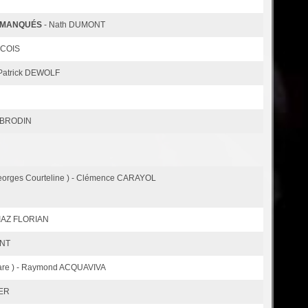
S MANQUÉS
- Nath DUMONT
NCOIS
 Patrick DEWOLF
s BRODIN
Georges Courteline ) - Clémence CARAYOL
 DIAZ FLORIAN
ENT
are ) - Raymond ACQUAVIVA
IER