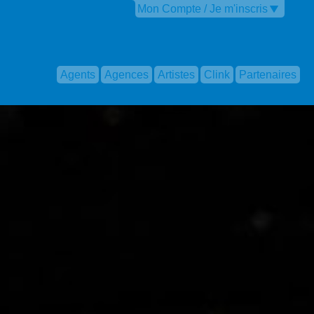
Mon Compte / Je m'inscris
Agents
Agences
Artistes
Clink
Partenaires