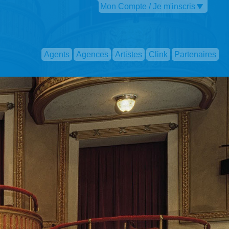
Mon Compte / Je m'inscris
Agents
Agences
Artistes
Clink
Partenaires