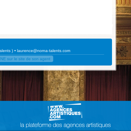
alents
)
•
laurence@noma-talents.com
 sur le site de son agent