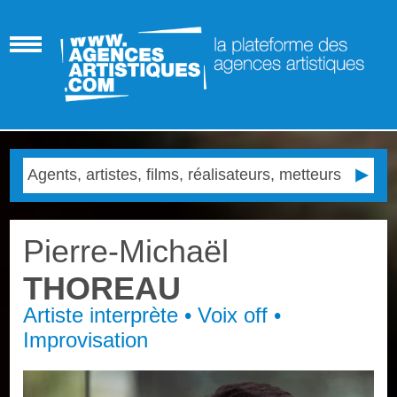
Pierre-Michaël
THOREAU
Artiste interprète • Voix off •
Improvisation