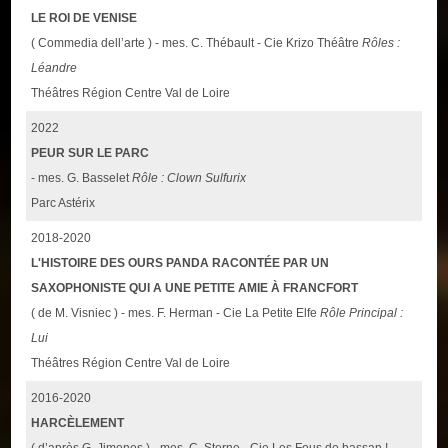
LE ROI DE VENISE
( Commedia dell’arte ) - mes. C. Thébault - Cie Krizo Théâtre
Rôles :
Léandre
Théâtres Région Centre Val de Loire
2022
PEUR SUR LE PARC
- mes. G. Basselet
Rôle : Clown Sulfurix
Parc Astérix
2018-2020
L'HISTOIRE DES OURS PANDA RACONTÉE PAR UN
SAXOPHONISTE QUI A UNE PETITE AMIE À FRANCFORT
( de M. Visniec ) - mes. F. Herman - Cie La Petite Elfe
Rôle Principal :
Lui
Théâtres Région Centre Val de Loire
2016-2020
HARCÈLEMENT
( d’après G. Jimenes ) - mes. C. Sterne - Cie Les Fous de bassan !