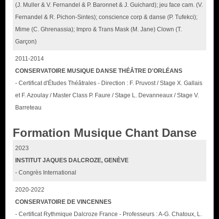
(J. Muller & V. Fernandel & P. Baronnet & J. Guichard); jeu face cam. (V.
Fernandel & R. Pichon-Sintes); conscience corp & danse (P. Tufekci);
Mime (C. Ghrenassia); Impro & Trans Mask (M. Jane) Clown (T.
Garçon)
2011-2014
CONSERVATOIRE MUSIQUE DANSE THÉÂTRE D'ORLÉANS
- Certificat d'Études Théâtrales - Direction : F. Pruvost / Stage X. Gallais
et F. Azoulay / Master Class P. Faure / Stage L. Devanneaux / Stage V.
Barreteau
Formation Musique Chant Danse
2023
INSTITUT JAQUES DALCROZE, GENÈVE
- Congrès International
2020-2022
CONSERVATOIRE DE VINCENNES
- Certificat Rythmique Dalcroze France - Professeurs : A-G. Chatoux, L.