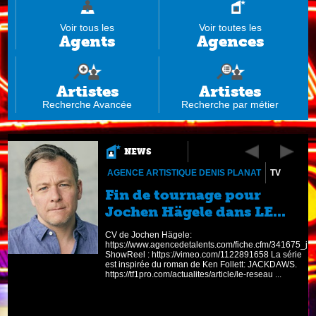
Voir tous les
Voir toutes les
Agents
Agences
Artistes
Artistes
Recherche Avancée
Recherche par métier
NEWS
AGENCE ARTISTIQUE DENIS PLANAT
TV
Fin de tournage pour
Jochen Hägele dans LE...
CV de Jochen Hägele:
https://www.agencedetalents.com/fiche.cfm/341675_
ShowReel : https://vimeo.com/1122891658 La série
est inspirée du roman de Ken Follett: JACKDAWS.
https://tf1pro.com/actualites/article/le-reseau ...