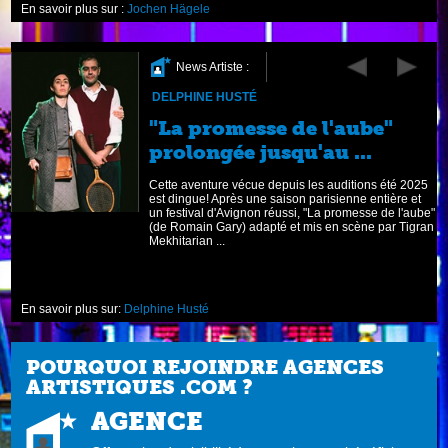
En savoir plus sur :
Jochen Hägele
News Artiste :
DELPHINE HUSTÉ
s
"La promesse de l'aube"
prolongée jusqu'au ...
é,
Cette aventure vécue depuis les auditions été 2025
est dingue! Après une saison parisienne entière et
un festival d'Avignon réussi, "La promesse de l'aube"
(de Romain Gary) adapté et mis en scène par Tigran
Mekhitarian ...
En savoir plus sur:
Delphine Husté
POURQUOI REJOINDRE AGENCES
ARTISTIQUES .COM ?
AGENCE