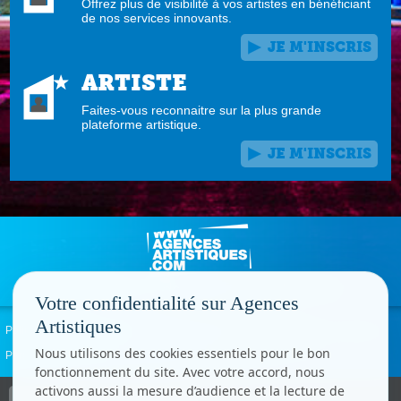
Offrez plus de visibilité à vos artistes en bénéficiant
de nos services innovants.
JE M'INSCRIS
ARTISTE
Faites-vous reconnaitre sur la plus grande
plateforme artistique.
JE M'INSCRIS
Votre confidentialité sur Agences
Artistiques
Politique de confidentialité
Signaler un abus
Mentions légales
Contact
Nous utilisons des cookies essentiels pour le bon
Paramètres cookies
fonctionnement du site. Avec votre accord, nous
activons aussi la mesure d’audience et la lecture de
Copyright © CC.Comunication