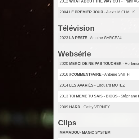
2012
WHAT ABOUT THE WAY OUT
- Frank 
2004
LE PREMIER JOUR
- Alexis MICHALIK
Télévision
2023
LA PESTE
- Antoine GARCEAU
Websérie
2020
MERCI DE NE PAS TOUCHER
- Horten
2016
#COMMENTFAIRE
- Antoine SMITH
2014
LES AVARIÉS
- Edouard MUTEZ
2013
TOI MÊME TU SAIS - BIGGS
- Stéphane
2009
HARD
- Cathy VERNEY
Clips
MAMADOU- MAGIC SYSTEM