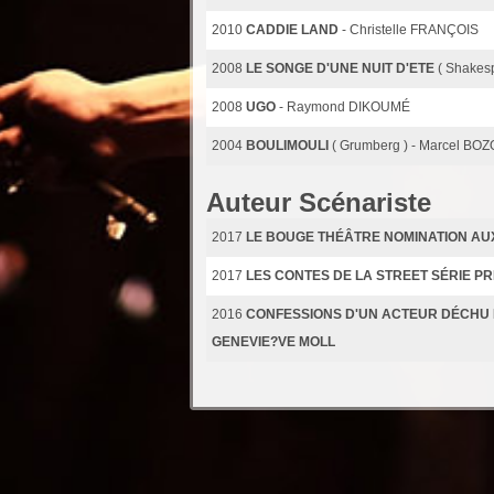
2010
CADDIE LAND
- Christelle FRANÇOIS
2008
LE SONGE D'UNE NUIT D'ETE
( Shakes
2008
UGO
- Raymond DIKOUMÉ
2004
BOULIMOULI
( Grumberg ) - Marcel B
Auteur Scénariste
2017
LE BOUGE THÉÂTRE NOMINATION AU
2017
LES CONTES DE LA STREET SÉRIE PR
2016
CONFESSIONS D'UN ACTEUR DÉCHU R
GENEVIE?VE MOLL