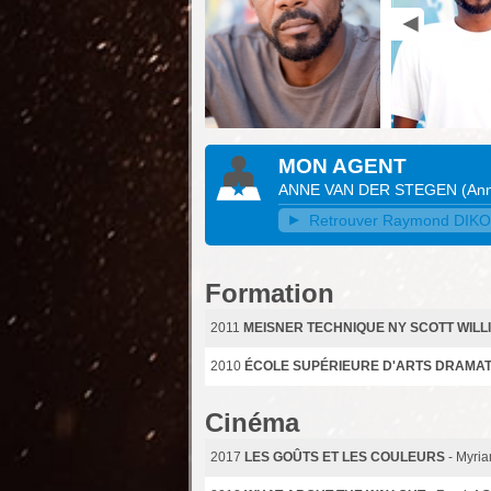
MON AGENT
ANNE VAN DER STEGEN
(
Ann
Retrouver Raymond DIKOUM
Formation
2011
MEISNER TECHNIQUE NY SCOTT WILL
2010
ÉCOLE SUPÉRIEURE D'ARTS DRAMATI
Cinéma
2017
LES GOÛTS ET LES COULEURS
- Myri