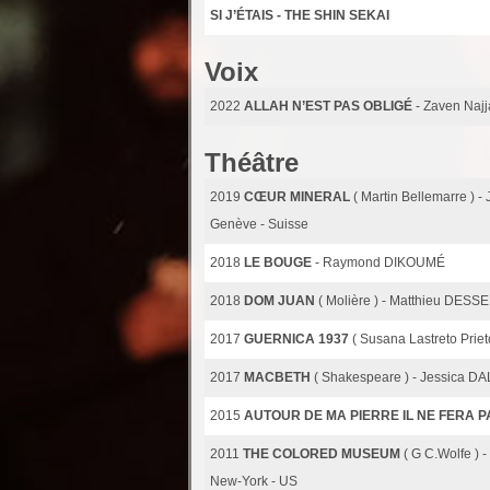
SI J’ÉTAIS - THE SHIN SEKAI
Voix
2022
ALLAH N’EST PAS OBLIGÉ
- Zaven Najj
Théâtre
2019
CŒUR MINERAL
( Martin Bellemarre )
Genève - Suisse
2018
LE BOUGE
- Raymond DIKOUMÉ
2018
DOM JUAN
( Molière ) - Matthieu DES
2017
GUERNICA 1937
( Susana Lastreto Priet
2017
MACBETH
( Shakespeare ) - Jessica D
2015
AUTOUR DE MA PIERRE IL NE FERA P
2011
THE COLORED MUSEUM
( G C.Wolfe )
New-York - US