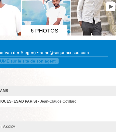
6 PHOTOS
e Van der Stegen
)
•
anne@sequencesud.com
É sur le site de son agent
IAMS
QUES (ESAD PARIS)
- Jean-Claude Cotillard
am AZZIZA