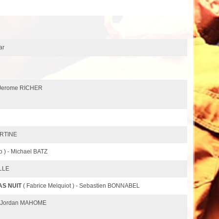
ar
 - Jerome RICHER
SERTINE
o ) - Michael BATZ
ALLE
AS NUIT
( Fabrice Melquiot ) - Sebastien BONNABEL
 - Jordan MAHOME