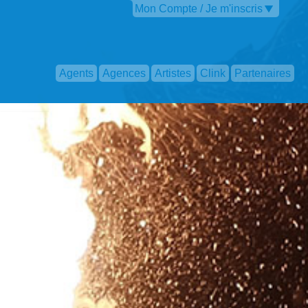
Mon Compte / Je m'inscris
Agents
Agences
Artistes
Clink
Partenaires