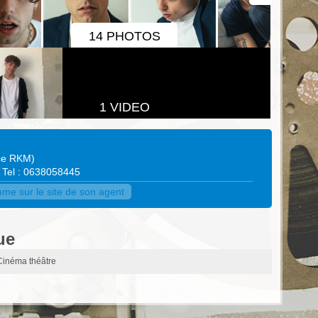
14 PHOTOS
1 VIDEO
ce RKM
)
• Tel : 0638058445
e sur le site de son agent
ue
Cinéma théâtre