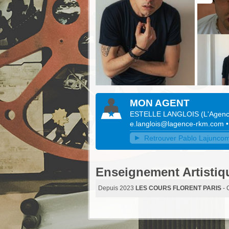
MON AGENT
ESTELLE LANGLOIS
(
L'Agen
e.langlois@lagence-rkm.com
Retrouver Pablo Lajuncomm
Enseignement Artistiq
Depuis 2023
LES COURS FLORENT PARIS
- 