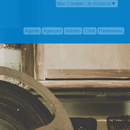
Mon Compte / Je m'inscris
Agents
Agences
Artistes
Clink
Partenaires