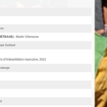
ron
MÉTRAGE)
- Martin Villeneuve
ippe Guillard
ix d?interprétation masculine, 2022
 Roberge
ot