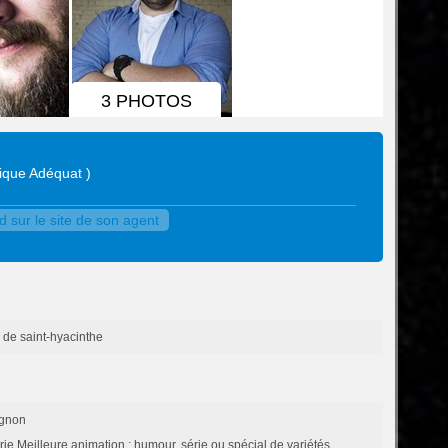
3 PHOTOS
tique Adéquat
)
 sur le site de son agent
 de saint-hyacinthe
agnon
e Meilleure animation : humour, série ou spécial de variétés,