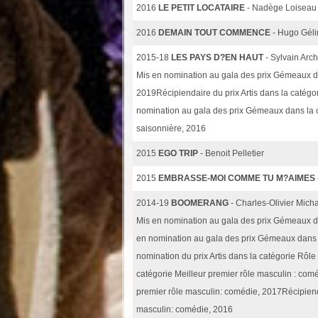
2016
LE PETIT LOCATAIRE
- Nadège Loiseau
2016
DEMAIN TOUT COMMENCE
- Hugo Géli
2015-18
LES PAYS D?EN HAUT
- Sylvain Ar
Mis en nomination au gala des prix Gémeaux dan
2019Récipiendaire du prix Artis dans la catégo
nomination au gala des prix Gémeaux dans la c
saisonnière, 2016
2015
EGO TRIP
- Benoit Pelletier
2015
EMBRASSE-MOI COMME TU M?AIMES
2014-19
BOOMERANG
- Charles-Olivier Mich
Mis en nomination au gala des prix Gémeaux da
en nomination au gala des prix Gémeaux dans l
nomination du prix Artis dans la catégorie Rô
catégorie Meilleur premier rôle masculin : co
premier rôle masculin: comédie, 2017Récipiend
masculin: comédie, 2016