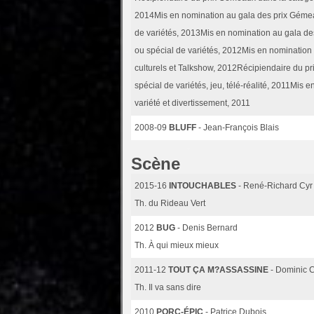
2014Mis en nomination au gala des prix Gémeau
de variétés, 2013Mis en nomination au gala de
ou spécial de variétés, 2012Mis en nomination 
culturels et Talkshow, 2012Récipiendaire du pr
spécial de variétés, jeu, télé-réalité, 2011Mis
variété et divertissement, 2011
2008-09
BLUFF
- Jean-François Blais
Scène
2015-16
INTOUCHABLES
- René-Richard Cyr
Th. du Rideau Vert
2012
BUG
- Denis Bernard
Th. À qui mieux mieux
2011-12
TOUT ÇA M?ASSASSINE
- Dominic
Th. Il va sans dire
2010
PORC-ÉPIC
- Patrice Dubois