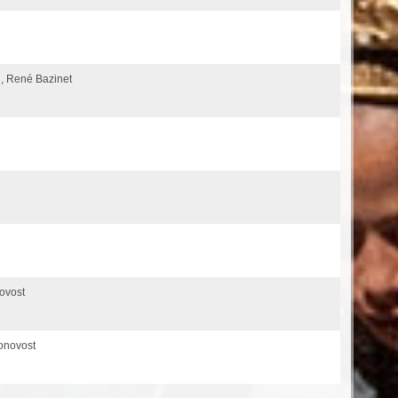
, René Bazinet
novost
ronovost