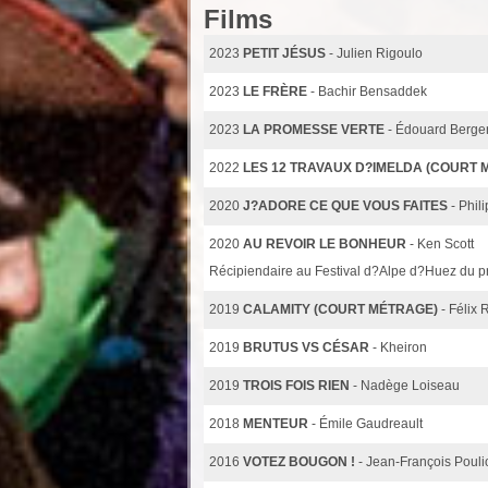
Films
2023
PETIT JÉSUS
- Julien Rigoulo
2023
LE FRÈRE
- Bachir Bensaddek
2023
LA PROMESSE VERTE
- Édouard Berge
2022
LES 12 TRAVAUX D?IMELDA (COURT 
2020
J?ADORE CE QUE VOUS FAITES
- Phil
2020
AU REVOIR LE BONHEUR
- Ken Scott
Récipiendaire au Festival d?Alpe d?Huez du pr
2019
CALAMITY (COURT MÉTRAGE)
- Félix
2019
BRUTUS VS CÉSAR
- Kheiron
2019
TROIS FOIS RIEN
- Nadège Loiseau
2018
MENTEUR
- Émile Gaudreault
2016
VOTEZ BOUGON !
- Jean-François Pouli