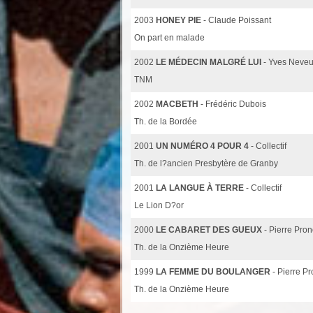
2003
HONEY PIE
- Claude Poissant
On part en malade
2002
LE MÉDECIN MALGRÉ LUI
- Yves Neveu
TNM
2002
MACBETH
- Frédéric Dubois
Th. de la Bordée
2001
UN NUMÉRO 4 POUR 4
- Collectif
Th. de l?ancien Presbytère de Granby
2001
LA LANGUE À TERRE
- Collectif
Le Lion D?or
2000
LE CABARET DES GUEUX
- Pierre Pro
Th. de la Onzième Heure
1999
LA FEMME DU BOULANGER
- Pierre P
Th. de la Onzième Heure