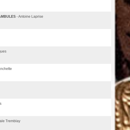
AMBULES
- Antoine Laprise
ques
anchette
s
ale Tremblay