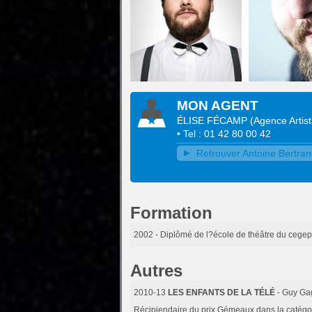
MON AGENT
ÉLISE FÉCAMP
(
Agence Artis
• Tel : 01 42 80 00 42
Retrouver Antoine Bertrand
Formation
2002
- Diplômé de l?école de théâtre du cegep
Autres
2010-13
LES ENFANTS DE LA TÉLÉ
- Guy G
Récipiendaire du prix Gémeaux dans la catégori