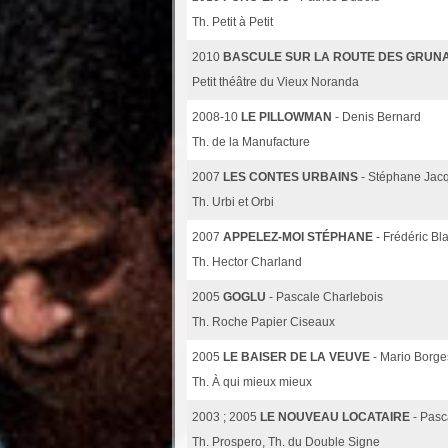
Th. Petit à Petit
2010
BASCULE SUR LA ROUTE DES GRUN
Petit théâtre du Vieux Noranda
2008-10
LE PILLOWMAN
- Denis Bernard
Th. de la Manufacture
2007
LES CONTES URBAINS
- Stéphane Jac
Th. Urbi et Orbi
2007
APPELEZ-MOI STÉPHANE
- Frédéric Bl
Th. Hector Charland
2005
GOGLU
- Pascale Charlebois
Th. Roche Papier Ciseaux
2005
LE BAISER DE LA VEUVE
- Mario Borge
Th. À qui mieux mieux
2003 ; 2005
LE NOUVEAU LOCATAIRE
- Pasc
Th. Prospero, Th. du Double Signe