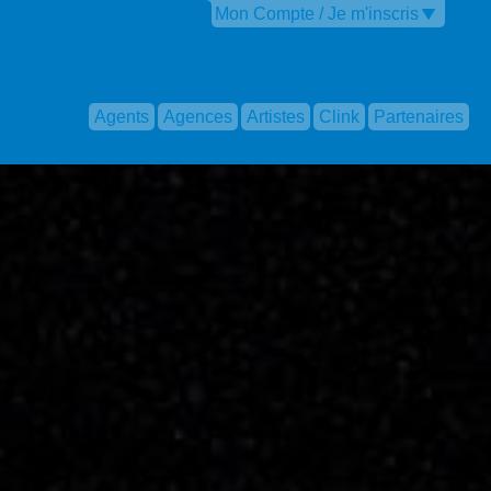
Mon Compte / Je m'inscris
Agents
Agences
Artistes
Clink
Partenaires