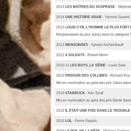
2014
LES MAÎTRES DU SUSPENSE
- Stépha
2014
UNE HISTOIRE VRAIE
- Yannick Savard
2013
LOUIS CYR, L?HOMME LE PLUS FORT
Récipiendaire du prix Jutras dans la catégorie 
2013
MENSONGES
- Sylvain Archambault
2012
4 SOLDATS
- Robert Morin
2010-11
LES BOYS, LA SÉRIE
- Louis Saïa
2010
FRISSON DES COLLINES
- Richard Roy
Mis en nomination au gala des prix Jutras dans
2010
STARBUCK
- Ken Scott
Mis en nomination au gala des prix Génie dans 
2010
IL ÉTAIT UNE FOIS DANS LE TROUBLE
2010
LOL
- Pierre Paquin
2009
LE POIL DE LA BÊTE
- Philippe Gagnon