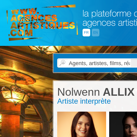
FR
EN
Nolwenn
ALLIX
Artiste interprète