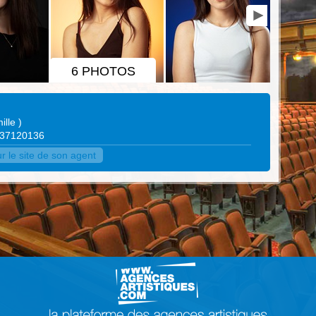
6 PHOTOS
ille
)
0637120136
r le site de son agent