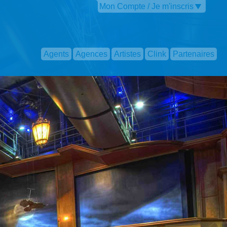
Mon Compte / Je m'inscris
Agents
Agences
Artistes
Clink
Partenaires