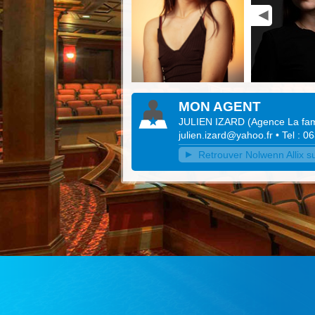
MON AGENT
JULIEN IZARD
(
Agence La fam
julien.izard@yahoo.fr
• Tel : 
Retrouver Nolwenn Allix su