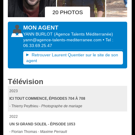
20 PHOTOS
MON AGENT
YANN BURLOT
(
Agence Talents Méditerranée
)
yann@agence-talents-mediterranee.com
• Tel :
06.33.69.25.47
Retrouver Laurent Quentier sur le site de son
agent
Télévision
2023
ICI TOUT COMMENCE, ÉPISODES 704 À 708
- Thierry Peythieu -
Photographe de mariage
2022
UN SI GRAND SOLEIL - ÉPISODE 1053
- Florian Thomas -
Maxime Perrault