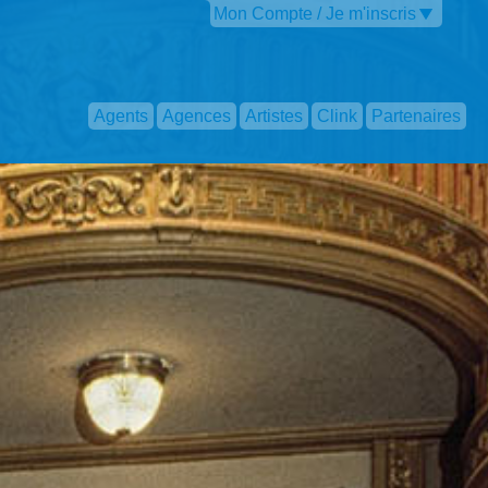
Mon Compte / Je m'inscris
Agents
Agences
Artistes
Clink
Partenaires