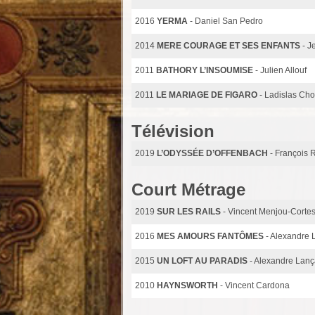
2016
YERMA
- Daniel San Pedro
2014
MERE COURAGE ET SES ENFANTS
- J
2011
BATHORY L’INSOUMISE
- Julien Allouf
2011
LE MARIAGE DE FIGARO
- Ladislas Cho
Télévision
2019
L’ODYSSÉE D’OFFENBACH
- François 
Court Métrage
2019
SUR LES RAILS
- Vincent Menjou-Corte
2016
MES AMOURS FANTÔMES
- Alexandre 
2015
UN LOFT AU PARADIS
- Alexandre Lan
2010
HAYNSWORTH
- Vincent Cardona