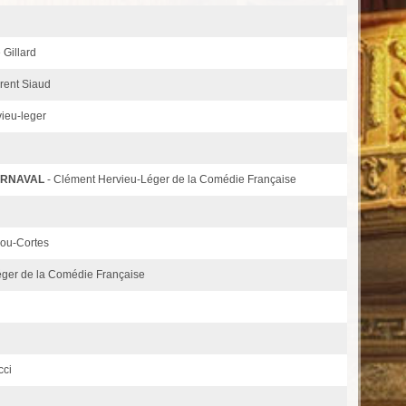
 Gillard
orent Siaud
ieu-leger
ARNAVAL
- Clément Hervieu-Léger de la Comédie Française
jou-Cortes
éger de la Comédie Française
cci