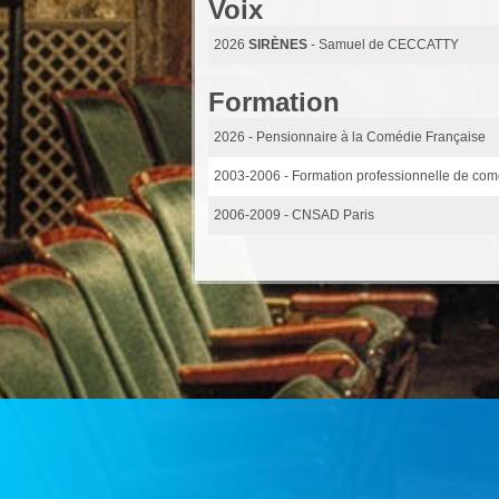
Voix
2026
SIRÈNES
- Samuel de CECCATTY
Formation
2026
- Pensionnaire à la Comédie Française
2003-2006
- Formation professionnelle de com
2006-2009
- CNSAD Paris