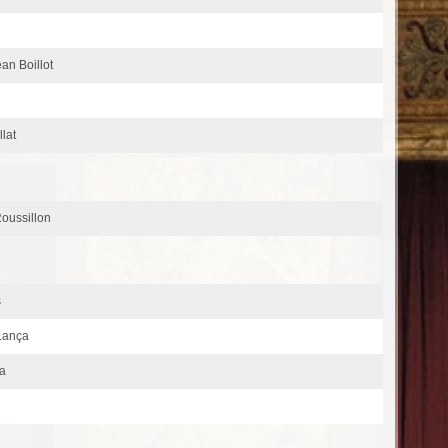
ean Boillot
llat
Roussillon
s
Lança
ça