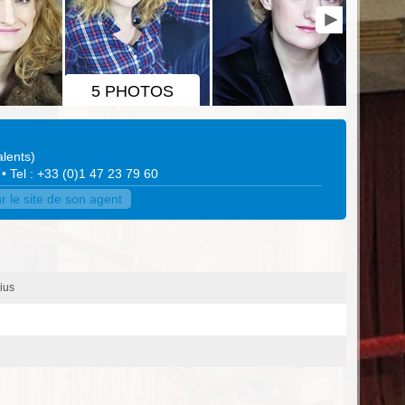
5 PHOTOS
alents
)
• Tel : +33 (0)1 47 23 79 60
r le site de son agent
ius