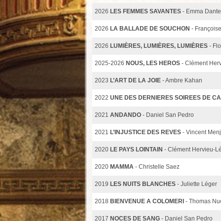
2026
LES FEMMES SAVANTES
- Emma Dante
2026
LA BALLADE DE SOUCHON
- Françoise
2026
LUMIÈRES, LUMIÈRES, LUMIÈRES
- Fl
2025-2026
NOUS, LES HEROS
- Clément Herv
2023
L’ART DE LA JOIE
- Ambre Kahan
2022
UNE DES DERNIERES SOIREES DE C
2021
ANDANDO
- Daniel San Pedro
2021
L’INJUSTICE DES REVES
- Vincent Men
2020
LE PAYS LOINTAIN
- Clément Hervieu-L
2020
MAMMA
- Christelle Saez
2019
LES NUITS BLANCHES
- Juliette Léger
2018
BIENVENUE A COLOMERI
- Thomas Nu
2017
NOCES DE SANG
- Daniel San Pedro