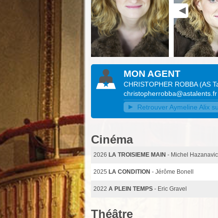
MON AGENT
CHRISTOPHER ROBBA
(
AS T
christopherrobba@astalents.fr
Retrouver Aymeline Alix su
Cinéma
2026
LA TROISIEME MAIN
- Michel Hazanavic
2025
LA CONDITION
- Jérôme Bonell
2022
A PLEIN TEMPS
- Eric Gravel
Théâtre