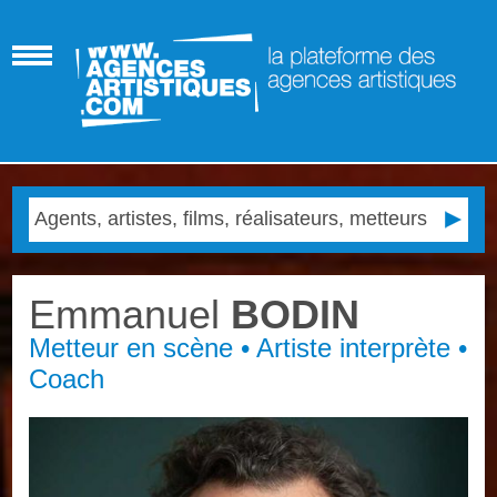
Emmanuel
BODIN
Metteur en scène • Artiste interprète •
Coach