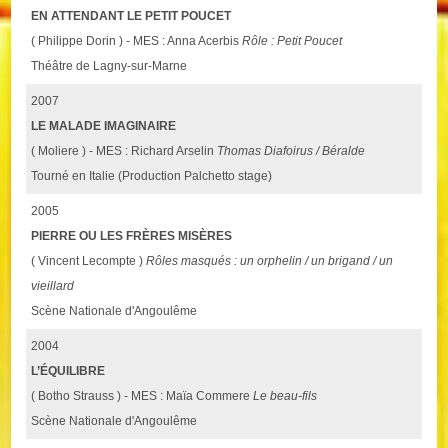
EN ATTENDANT LE PETIT POUCET
( Philippe Dorin ) - MES : Anna Acerbis
Rôle : Petit Poucet
Théâtre de Lagny-sur-Marne
2007
LE MALADE IMAGINAIRE
( Moliere ) - MES : Richard Arselin
Thomas Diafoirus / Béralde
Tourné en Italie (Production Palchetto stage)
2005
PIERRE OU LES FRÈRES MISÈRES
( Vincent Lecompte )
Rôles masqués : un orphelin / un brigand / un
vieillard
Scène Nationale d'Angoulême
2004
L’ÉQUILIBRE
( Botho Strauss ) - MES : Maïa Commere
Le beau-fils
Scène Nationale d'Angoulême