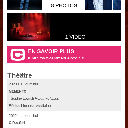
8 PHOTOS
1 VIDEO
EN SAVOIR PLUS
http://www.emmanuelbodin.fr
Théâtre
2023 à aujourd'hui
MEMENTO
- Sophie Lewish
Rôles multiples
Région Limousin Aquitaine
2022 à aujourd'hui
C.R.A.S.H