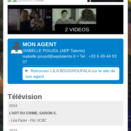
2 VIDEOS
MON AGENT
ISABELLE POUJOL
(
AEP Talents
)
isabelle.poujol@aeptalents.fr
• Tel : +33 6 49 44 93
07
Retrouver LILA BOUGHOUFALA sur le site de
son agent
Télévision
2024
L’ART DU CRIME, SAISON 5,
- Léa Fazer -
Flic OCBC
2024