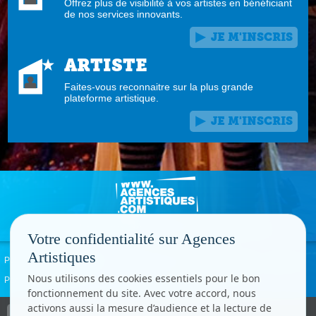
Offrez plus de visibilité à vos artistes en bénéficiant
de nos services innovants.
JE M'INSCRIS
ARTISTE
Faites-vous reconnaitre sur la plus grande
plateforme artistique.
JE M'INSCRIS
Votre confidentialité sur Agences
Artistiques
Politique de confidentialité
Signaler un abus
Mentions légales
Contact
Nous utilisons des cookies essentiels pour le bon
Paramètres cookies
fonctionnement du site. Avec votre accord, nous
activons aussi la mesure d’audience et la lecture de
Copyright © CC.Comunication