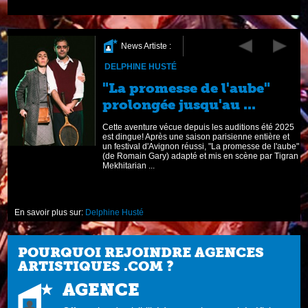
News Artiste :
DELPHINE HUSTÉ
s
"La promesse de l'aube"
prolongée jusqu'au ...
é,
Cette aventure vécue depuis les auditions été 2025
est dingue! Après une saison parisienne entière et
un festival d'Avignon réussi, "La promesse de l'aube"
(de Romain Gary) adapté et mis en scène par Tigran
Mekhitarian ...
En savoir plus sur:
Delphine Husté
POURQUOI REJOINDRE AGENCES
ARTISTIQUES .COM ?
AGENCE