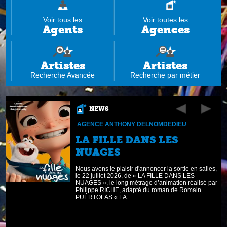
Voir tous les
Voir toutes les
Agents
Agences
Artistes
Artistes
Recherche Avancée
Recherche par métier
NEWS
AGENCE ANTHONY DELNOMDEDIEU
LA FILLE DANS LES
NUAGES
Nous avons le plaisir d'annoncer la sortie en salles,
675_jochen_h%C3%A4gele.html
le 22 juillet 2026, de « LA FILLE DANS LES
e
NUAGES », le long métrage d’animation réalisé par
Philippe RICHE, adapté du roman de Romain
PUÉRTOLAS « LA ...