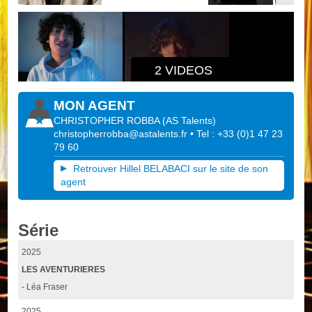
2 VIDEOS
MON AGENT
CHRISTOPHER ROBBA
(
AS Talents
)
christopherrobba@astalents.fr
• Tel : +33 (0)1 47 23
79 60
Retrouver Hillel BELABACI sur le site de son
agent
Série
2025
LES AVENTURIERES
- Léa Fraser
2025