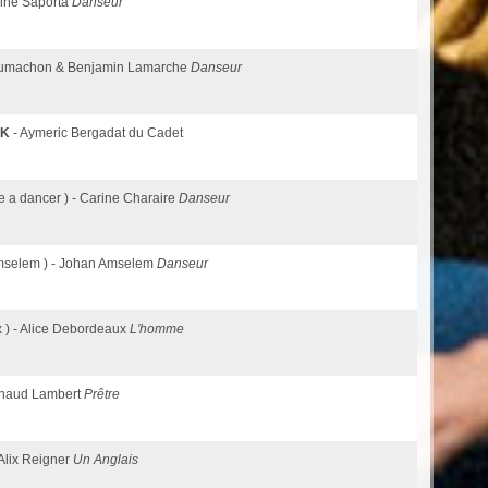
arine Saporta
Danseur
Brumachon & Benjamin Lamarche
Danseur
EK
- Aymeric Bergadat du Cadet
be a dancer ) - Carine Charaire
Danseur
mselem ) - Johan Amselem
Danseur
 ) - Alice Debordeaux
L'homme
Arnaud Lambert
Prêtre
- Alix Reigner
Un Anglais