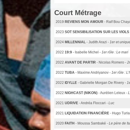
Court Métrage
2019
REVIENS MON AMOUR
- Ralf Bou Chay
2023
SOT SENSIBILISATION SUR LES VIOL
2024
MILLENNIAL
- Judith Arazi -
1er et unique
2022
19:9
- Isabelle Michel -
1er rôle : Le mari
2022
AVANT DE PARTIR
- Nicolas Romero -
2
2022
TUBA
- Maxime Andriyanov -
1er rôle : L
2022
IDYLLE
- Gabrielle Morgan De Rivery -
1e
2022
NIGHCAST (NIKON)
- Aurélien Leleux -
L
2021
UDRIVE
- Andréa Floccari -
Luc
2021
LIQUIDATION FINANCIÈRE
- Hugo Turla
2020
FAITH
- Moussa Sambaké -
Le père de fa