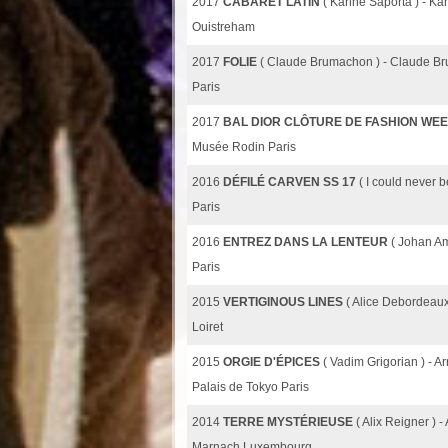
2017
CABARET LATIN
( Karine Saporta ) - K
Ouistreham
2017
FOLIE
( Claude Brumachon ) - Claude 
Paris
2017
BAL DIOR CLÔTURE DE FASHION WE
Musée Rodin Paris
2016
DÉFILÉ CARVEN SS 17
( I could never 
Paris
2016
ENTREZ DANS LA LENTEUR
( Johan A
Paris
2015
VERTIGINOUS LINES
( Alice Debordeaux
Loiret
2015
ORGIE D'ÉPICES
( Vadim Grigorian ) - 
Palais de Tokyo Paris
2014
TERRE MYSTÉRIEUSE
( Alix Reigner ) 
Marnach Luxembourg