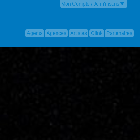
Mon Compte / Je m'inscris
Agents
Agences
Artistes
Clink
Partenaires