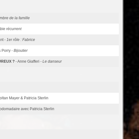
bre de la famille
ie récurrent
nt -
1er rôle : Fabrice
s Porry -
Bijoutier
UREUX ?
- Anne Giafferi -
Le danseur
tan Mayer & Patricia Sterlin
bdomadaire avec Patricia Sterlin