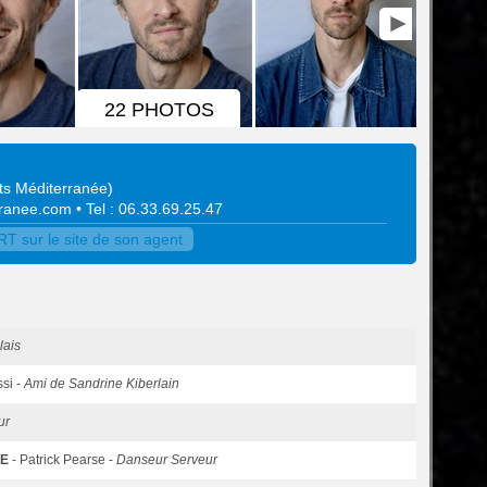
22 PHOTOS
ts Méditerranée
)
rranee.com
• Tel : 06.33.69.25.47
 sur le site de son agent
lais
ssi -
Ami de Sandrine Kiberlain
ur
NE
- Patrick Pearse -
Danseur Serveur