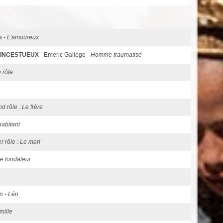
a -
L'amoureux
S INCESTUEUX
- Emeric Gallego -
Homme traumatisé
 rôle
nd rôle : Le frère
'habitant
r rôle : Le mari
e fondateur
n -
Léo
mille