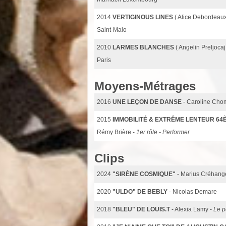
2014
VERTIGINOUS LINES
( Alice Debordeaux
Saint-Malo
2010
LARMES BLANCHES
( Angelin Preljocaj
Paris
Moyens-Métrages
2016
UNE LEÇON DE DANSE
- Caroline Cho
2015
IMMOBILITÉ & EXTRÊME LENTEUR 64
Rémy Brière -
1er rôle - Performer
Clips
2024
"SIRÈNE COSMIQUE"
- Marius Créhang
2020
"ULDO" DE BEBLY
- Nicolas Demare
2018
"BLEU" DE LOUIS.T
- Alexia Lamy -
Le p