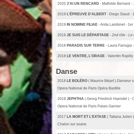
2020
J'AI UN RENCARD
- Mathilde Bernard -
2019
L'ÉPREUVE D'ALBERT
- Diego Siaud -
2019
IN NOMINE FILIAE
- Anita Lambinet -
1er 
2019
JE SUIS LE DÉPARTAGE
-
2nd rôle - Le 
2018
PARADIS SUR TERRE
- Laura Farrugia 
2018
LE VENTRE, L'ORAGE
- Valentin Rapilly
Danse
2018
LE BOLÉRO
( Maurice Béjart )
Danseur s
Opera National de Paris Opéra Bastille
2018
JEPHTHA
( Georg Friedrich Haendel ) -
Opera National de Paris Palais Garnier
2017
LA MORT ET L'EXTASE
( Tatiana Julien 
Chalon sur soane