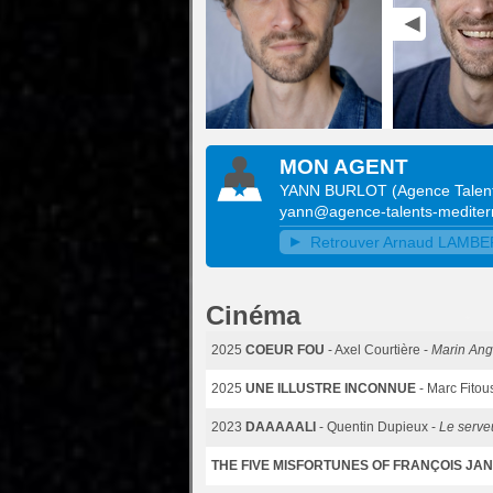
MON AGENT
YANN BURLOT
(
Agence Talen
yann@agence-talents-medite
Retrouver Arnaud LAMBERT
Cinéma
2025
COEUR FOU
- Axel Courtière -
Marin Ang
2025
UNE ILLUSTRE INCONNUE
- Marc Fitou
2023
DAAAAALI
- Quentin Dupieux -
Le serve
THE FIVE MISFORTUNES OF FRANÇOIS JA