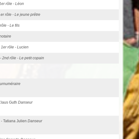
1er rôle - Léon
1er rôle - Le jeune prêtre
rôle - Le fils
notaire
-
1er rôle - Lucien
 -
2nd rôle - Le petit copain
urnuméraire
 Claus Guth
Danseur
) - Tatiana Julien
Danseur