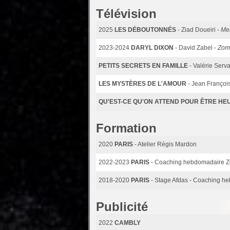
Télévision
2025
LES DÉBOUTONNÉS
- Ziad Doueiri -
Mem
2023-2024
DARYL DIXON
- David Zabel -
Zomb
PETITS SECRETS EN FAMILLE
- Valérie Serva
LES MYSTÈRES DE L'AMOUR
- Jean Françoi
QU'EST-CE QU'ON ATTEND POUR ÊTRE HE
Formation
2020
PARIS
- Atelier Régis Mardon
2022-2023
PARIS
- Coaching hebdomadaire Zol
2018-2020
PARIS
- Stage Afdas - Coaching he
Publicité
2022
CAMBLY