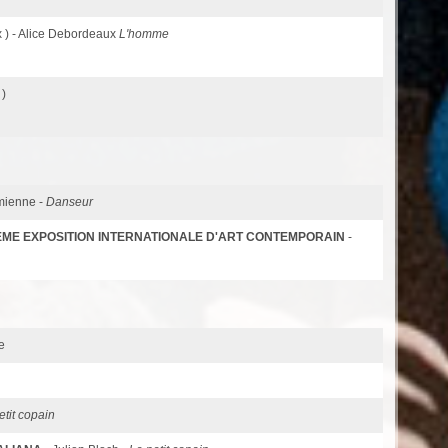
 ) - Alice Debordeaux
L'homme
 )
mienne -
Danseur
ÈME EXPOSITION INTERNATIONALE D'ART CONTEMPORAIN
-
e
etit copain