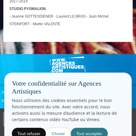
2017-2019
STUDIO PYGMALION
- Jeanne GOTTESDIENER - Laurent LE BRAS - Jean Michel
STEINFORT - Martin VALENTE
Votre confidentialité sur Agences
Artistiques
Politique de confidentialité
Signaler un abus
Mentions légales
Contact
Nous utilisons des cookies essentiels pour le bon
Paramètres cookies
fonctionnement du site. Avec votre accord, nous
activons aussi la mesure d’audience et la lecture de
Copyright © CC.Comunication
certains contenus vidéo YouTube ou Vimeo.
Tous droits réservés
www.cccom.fr
Tout refuser
Choisir
Tout accepter