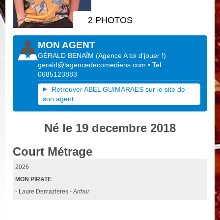
2 PHOTOS
MON AGENT
GÉRALD BENAÏM
(
Agence A toi d'jouer !
)
gerald@lagencedecomediens.com
• Tel :
0685123883
Retrouver ABEL GUIMARAES sur le site de
son agent
Né le 19 decembre 2018
Court Métrage
2026
MON PIRATE
- Laure Demazieres -
Arthur