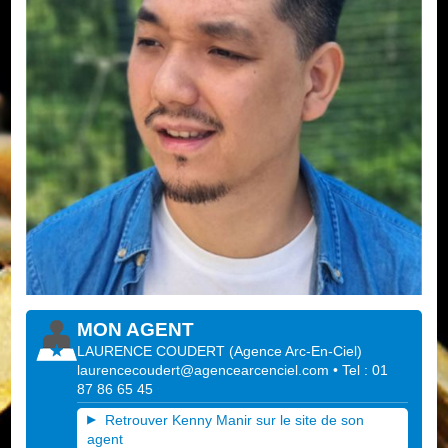
MON AGENT
LAURENCE COUDERT
(
Agence Arc-En-Ciel
)
laurencecoudert@agencearcenciel.com
• Tel : 01
87 86 65 45
Retrouver Kenny Manir sur le site de son
agent